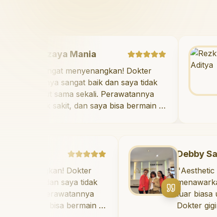
Mazaya Mania
"
Sangat menyenangkan! Dokter
giginya sangat baik dan saya tidak
takut sama sekali. Perawatannya
tidak sakit, dan saya bisa bermain di
ruang bermain setelahnya. Saya
suka pergi ke dokter gigi sekarang!
"
a
Debby Sahertian
angkan! Dokter
"
Aesthetic Pondok 
aik dan saya tidak
menawarkan perawat
li. Perawatannya
luar biasa untuk se
saya bisa bermain di
Dokter giginya profe