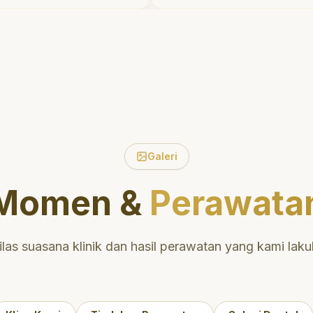
ktu untuk
tidak menyakitkan tetapi
 tentang
meluangkan waktu unt
ulut yang baik.
mengedukasi saya menge
 daerah yang
perawatan dan pembersi
 nyaman untuk
yang tepat. Sangat
direkomendasikan!
"
ntuk perawatan
 berkualitas!
"
Galeri
Momen &
Perawata
ilas suasana klinik dan hasil perawatan yang kami laku