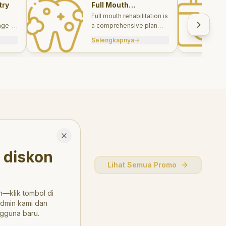
try
Full Mouth
Rehabilitations
Full mouth rehabilitation is
age-
a comprehensive plan
care
combining restorative and
Selengkapnya
, and
aesthetic treatments to
rebuild function, comfort,
and smile harmony.
Close
 diskon
Lihat Semua Promo
—klik tombol di
admin kami dan
gguna baru.