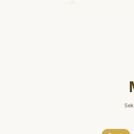
etelahnya. Saya
dan meluangkan wa
kter gigi sekarang!
"
mengedukasi pasien
kesehatan gigi dan m
Klinik ini terletak di
strategis, sehingga
dikunjungi. Sangat
direkomendasikan u
gigi yang nyaman dan
Sek