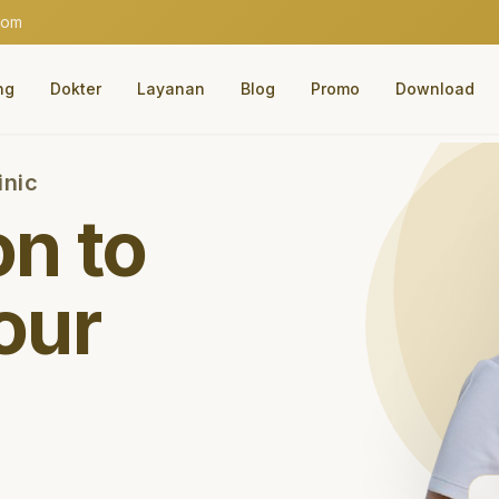
com
ng
Dokter
Layanan
Blog
Promo
Download
inic
on to
our