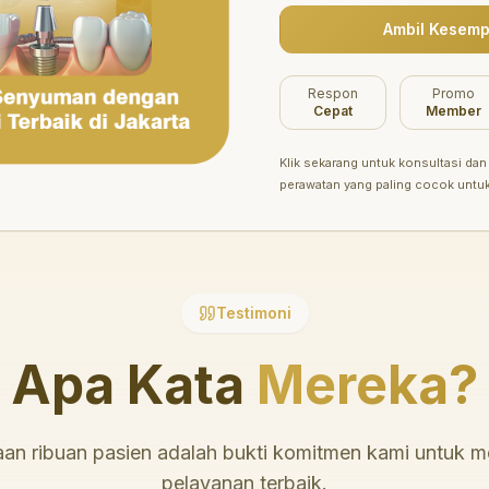
Ambil Kesemp
Belum ada promo tersedia saat ini.
Respon
Promo
Cepat
Member
Klik sekarang untuk konsultasi dan 
perawatan yang paling cocok untu
Testimoni
Apa Kata
Mereka?
an ribuan pasien adalah bukti komitmen kami untuk 
pelayanan terbaik.