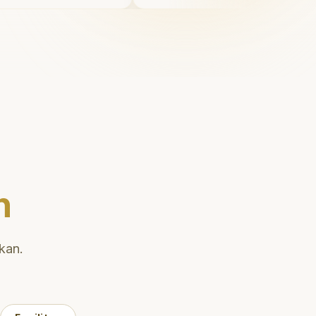
 juga
Saya tersenyum dengan pe
uk
diri setiap hari.
"
nai teknik
han gigi
n
kan.