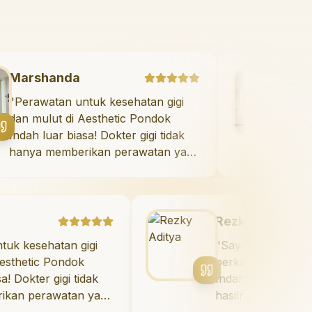
Marshanda
"
Perawatan untuk kesehatan gigi
dan mulut di Aesthetic Pondok
Indah luar biasa! Dokter gigi tidak
hanya memberikan perawatan yang
tidak menyakitkan tetapi juga
meluangkan waktu untuk
mengedukasi saya mengenai teknik
perawatan dan pembersihan gigi
Rezky Aditya
yang tepat. Sangat
atan gigi
"
Saya menyukai senyum ba
direkomendasikan!
"
 Pondok
berkat veneer di Aesthetic
gigi tidak
Indah! Timnya luar biasa, d
awatan yang
hasilnya melebihi ekspektasi