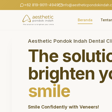
+62 819-9011-4949
info@aestheticpondokindah.
Beranda
Tenta
Aesthetic Pondok Indah Dental Cl
The soluti
brighten y
smile
Smile Confidently with Veneers!