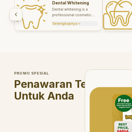
Dental Whitening
Dental whitening is a
professional cosmetic
treatment designed to
Selengkapnya
brighten your smile safely
and effectively.
Welcome Offer
PROMO SPESIAL
Mau voucher diskon <s
Penawaran Terbatas
Untuk Anda