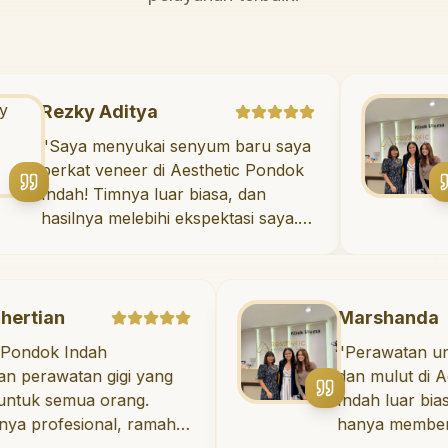
Rezky Aditya
"
Saya menyukai senyum baru saya
berkat veneer di Aesthetic Pondok
Indah! Timnya luar biasa, dan
hasilnya melebihi ekspektasi saya.
Saya tersenyum dengan percaya
diri setiap hari.
"
Marshanda
Indah
"
Perawatan untuk keseh
an gigi yang
dan mulut di Aesthetic
mua orang.
Indah luar biasa! Dokter 
sional, ramah,
hanya memberikan per