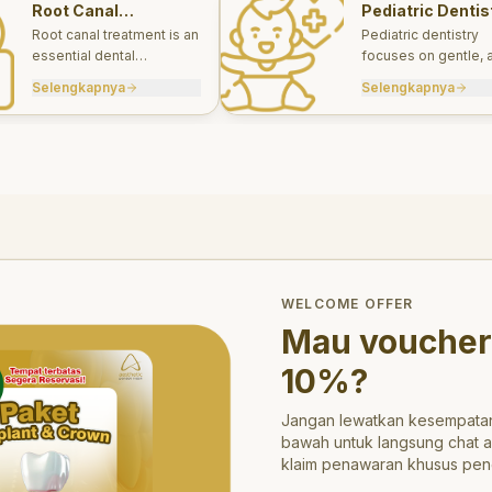
Root Canal
Pediatric Dentis
Treatments
Root canal treatment is an
Pediatric dentistry
essential dental
focuses on gentle, 
procedure designed to
appropriate dental 
Selengkapnya
Selengkapnya
save a tooth that has
for infants, children
been severely damaged
teens.
by infection or decay.
trong>10%</strong>?
WELCOME OFFER
Mau voucher
10%
?
Jangan lewatkan kesempatan
bawah untuk langsung chat 
klaim penawaran khusus pen