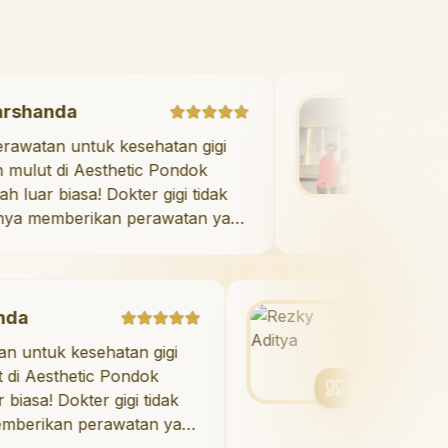
Marshanda
"
Perawatan untuk kesehatan gigi
dan mulut di Aesthetic Pondok
Indah luar biasa! Dokter gigi tidak
hanya memberikan perawatan yang
tidak menyakitkan tetapi juga
meluangkan waktu untuk
mengedukasi saya mengenai teknik
perawatan dan pembersihan gigi
Rezky Aditya
yang tepat. Sangat
esehatan gigi
"
Saya menyukai senyu
direkomendasikan!
"
tic Pondok
berkat veneer di Aesth
ter gigi tidak
Indah! Timnya luar bias
perawatan yang
hasilnya melebihi ekspe