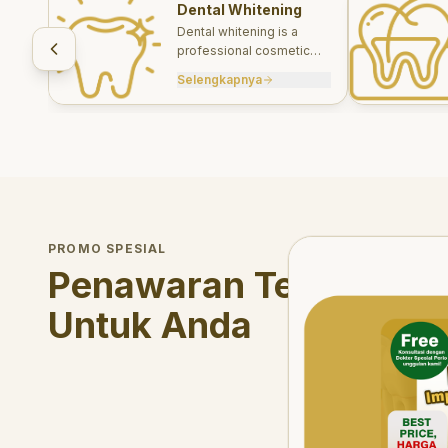
Dental Whitening
Dental whitening is a
professional cosmetic
treatment designed to
Selengkapnya
brighten your smile safely
and effectively.
Welcome Offer
PROMO SPESIAL
Mau voucher diskon <s
Penawaran Terbatas
Untuk Anda