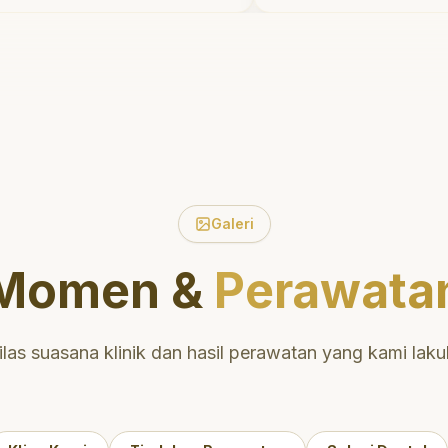
 waktu untuk
tidak menyakitkan te
ien tentang
meluangkan waktu 
an mulut yang baik.
mengedukasi saya m
ak di daerah yang
perawatan dan pemb
ngga nyaman untuk
yang tepat. Sangat
at
direkomendasikan!
"
an untuk perawatan
 dan berkualitas!
"
Galeri
Momen &
Perawata
ilas suasana klinik dan hasil perawatan yang kami laku