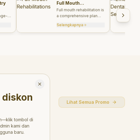
try
Full Mouth
Rehabilitations
Full mouth rehabilitation is
age-
a comprehensive plan
care
combining restorative and
Selengkapnya
, and
aesthetic treatments to
rebuild function, comfort,
and smile harmony.
Close
 diskon
Lihat Semua Promo
—klik tombol di
admin kami dan
gguna baru.