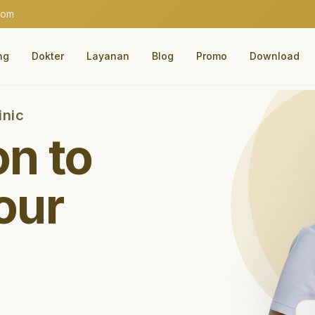
com
ng
Dokter
Layanan
Blog
Promo
Download
inic
on to
our