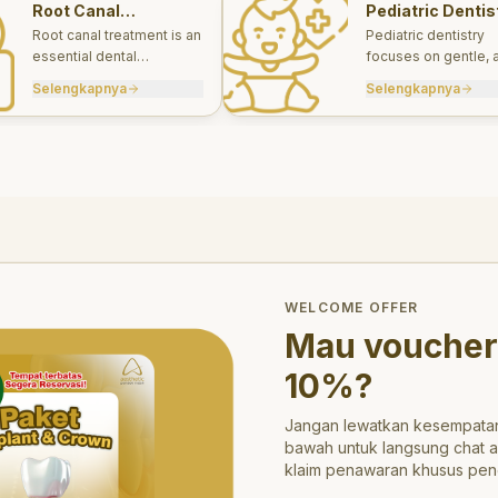
Root Canal
Pediatric Dentis
Treatments
Root canal treatment is an
Pediatric dentistry
essential dental
focuses on gentle, 
procedure designed to
appropriate dental 
Selengkapnya
Selengkapnya
save a tooth that has
for infants, children
been severely damaged
teens.
by infection or decay.
trong>10%</strong>?
WELCOME OFFER
Mau voucher
10%
?
Jangan lewatkan kesempatan
bawah untuk langsung chat 
klaim penawaran khusus pen