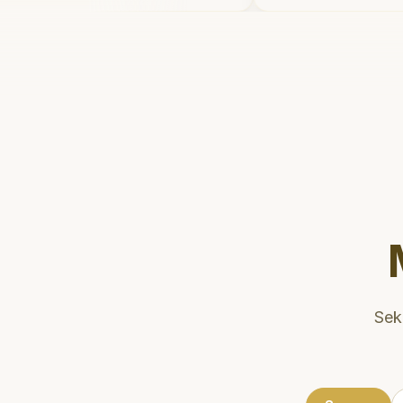
in setelahnya. Saya
dan meluangkan
e dokter gigi sekarang!
"
mengedukasi pas
kesehatan gigi d
Klinik ini terlet
strategis, sehi
dikunjungi. Sang
direkomendasik
gigi yang nyaman
Sek