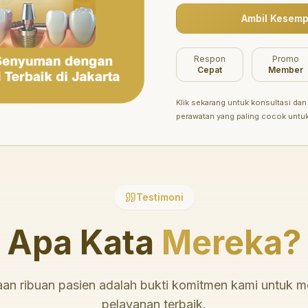
Ambil Kesemp
Belum ada promo tersedia saat ini.
Respon
Promo
Cepat
Member
Klik sekarang untuk konsultasi dan 
perawatan yang paling cocok untu
Testimoni
Apa Kata
Mereka?
an ribuan pasien adalah bukti komitmen kami untuk 
pelayanan terbaik.