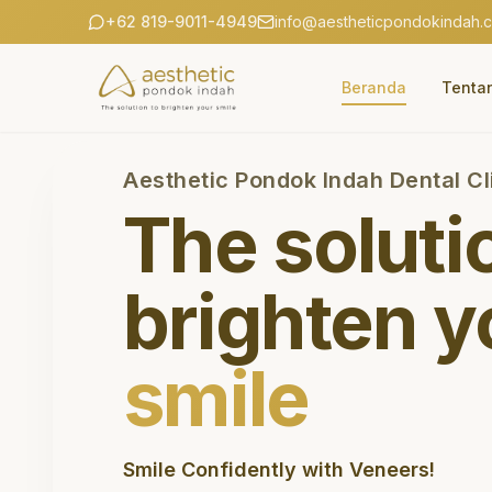
+62 819-9011-4949
info@aestheticpondokindah.
Beranda
Tenta
Aesthetic Pondok Indah Dental Cl
The soluti
brighten y
smile
Smile Confidently with Veneers!