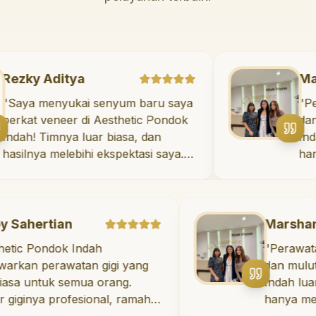
Rezky Aditya
"
Saya menyukai senyum baru saya
berkat veneer di Aesthetic Pondok
Indah! Timnya luar biasa, dan
hasilnya melebihi ekspektasi saya.
Saya tersenyum dengan percaya
diri setiap hari.
"
ian
Marshanda
ok Indah
"
Perawatan untuk k
awatan gigi yang
dan mulut di Aesthe
k semua orang.
Indah luar biasa! Dok
rofesional, ramah,
hanya memberikan 