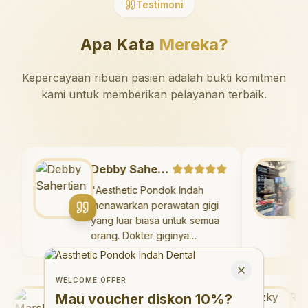
Testimoni
Apa Kata
Mereka?
Kepercayaan ribuan pasien adalah bukti komitmen
kami untuk memberikan pelayanan terbaik.
Debby Sahertian
atan
"
Aesthetic Pondok Indah
ic
menawarkan perawatan gigi
yang luar biasa untuk semua
orang. Dokter giginya
yang
profesional, ramah, dan
Welcome Offer
 juga
meluangkan waktu untuk
Mau voucher diskon <strong>10%</strong>?
Close
k
mengedukasi pasien tentang
WELCOME OFFER
enai
Marshanda
kesehatan gigi dan mulut
Rezky
Mau voucher diskon
10%
?