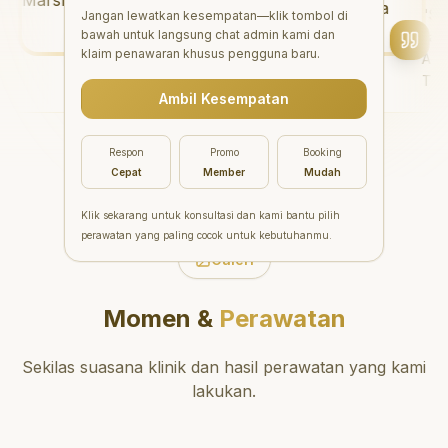
yang baik. Klinik ini terletak di
"
Perawatan untuk kesehatan
"
Saya 
Jangan lewatkan kesempatan—klik tombol di
epat.
daerah yang strategis,
bawah untuk langsung chat admin kami dan
gigi dan mulut di Aesthetic
saya be
n!
"
sehingga nyaman untuk
klaim penawaran khusus pengguna baru.
Pondok Indah luar biasa!
Aesthet
dikunjungi. Sangat
Dokter gigi tidak hanya
Timnya 
direkomendasikan untuk
Ambil Kesempatan
memberikan perawatan yang
hasilny
perawatan gigi yang nyaman
tidak menyakitkan tetapi juga
saya. S
dan berkualitas!
"
meluangkan waktu untuk
dengan 
Respon
Promo
Booking
mengedukasi saya mengenai
hari.
"
Cepat
Member
Mudah
teknik perawatan dan
pembersihan gigi yang tepat.
Klik sekarang untuk konsultasi dan kami bantu pilih
Sangat direkomendasikan!
"
perawatan yang paling cocok untuk kebutuhanmu.
Galeri
Momen &
Perawatan
Sekilas suasana klinik dan hasil perawatan yang kami
lakukan.