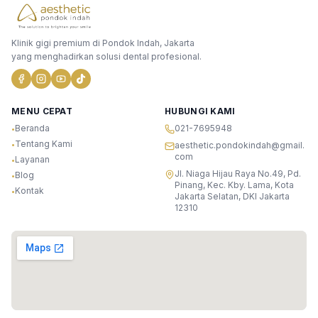
Klinik gigi premium di Pondok Indah, Jakarta
yang menghadirkan solusi dental profesional.
MENU CEPAT
HUBUNGI KAMI
Beranda
021-7695948
•
Tentang Kami
•
aesthetic.pondokindah@gmail.
com
Layanan
•
Jl. Niaga Hijau Raya No.49, Pd.
Blog
•
Pinang, Kec. Kby. Lama, Kota
Kontak
•
Jakarta Selatan, DKI Jakarta
12310