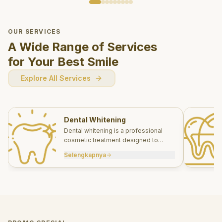
OUR SERVICES
A Wide Range of Services
for Your Best Smile
Explore All Services
Dental Whitening
Dental whitening is a professional
cosmetic treatment designed to
brighten your smile safely and
Selengkapnya
effectively.