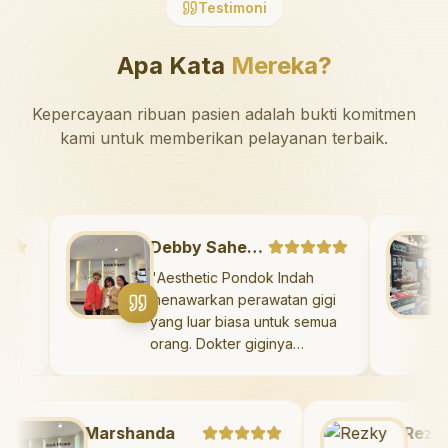
Testimoni
Apa Kata
Mereka?
Kepercayaan ribuan pasien adalah bukti komitmen
kami untuk memberikan pelayanan terbaik.
Debby Sahertian
ehatan
"
Aesthetic Pondok Indah
etic
menawarkan perawatan gigi
sa!
yang luar biasa untuk semua
a
orang. Dokter giginya
n yang
profesional, ramah, dan
pi juga
meluangkan waktu untuk
tuk
mengedukasi pasien tentang
ngenai
Marshanda
kesehatan gigi dan mulut
Rezky A