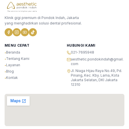
Klinik gigi premium di Pondok Indah, Jakarta
yang menghadirkan solusi dental profesional.
MENU CEPAT
HUBUNGI KAMI
Beranda
021-7695948
•
Tentang Kami
•
aesthetic.pondokindah@gmail.
com
Layanan
•
Jl. Niaga Hijau Raya No.49, Pd.
Blog
•
Pinang, Kec. Kby. Lama, Kota
Kontak
•
Jakarta Selatan, DKI Jakarta
12310