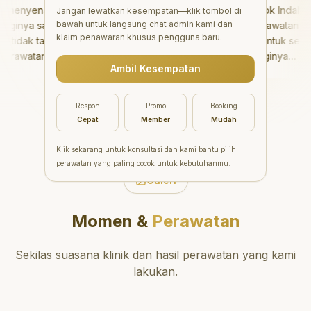
enyenangkan!
"
Aesthetic Pondok Indah
Jangan lewatkan kesempatan—klik tombol di
bawah untuk langsung chat admin kami dan
inya sangat baik
menawarkan perawatan gigi
klaim penawaran khusus pengguna baru.
idak takut sama
yang luar biasa untuk semua
rawatannya tidak
orang. Dokter giginya
Ambil Kesempatan
 saya bisa bermain
profesional, ramah, dan
ermain setelahnya.
meluangkan waktu untuk
pergi ke dokter
mengedukasi pasien tentang
Respon
Promo
Booking
ang!
"
kesehatan gigi dan mulut
Cepat
Member
Mudah
yang baik. Klinik ini terletak di
daerah yang strategis,
Klik sekarang untuk konsultasi dan kami bantu pilih
sehingga nyaman untuk
perawatan yang paling cocok untuk kebutuhanmu.
dikunjungi. Sangat
Galeri
direkomendasikan untuk
perawatan gigi yang nyaman
Momen &
Perawatan
dan berkualitas!
"
Sekilas suasana klinik dan hasil perawatan yang kami
lakukan.