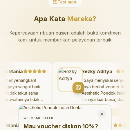
Testimoni
Apa Kata
Mereka?
Kepercayaan ribuan pasien adalah bukti komitmen
kami untuk memberikan pelayanan terbaik.
azaya Mania
Rezky Aditya
angat menyenangkan!
"
Saya menyukai seny
kter giginya sangat baik
saya berkat veneer d
n saya tidak takut sama
Aesthetic Pondok Ind
kali. Perawatannya tidak
Timnya luar biasa, da
kit, dan saya bisa bermain
hasilnya melebihi eks
Welcome Offer
 ruang bermain setelahnya.
saya. Saya tersenyu
Mau voucher diskon <strong>10%</strong>?
Close
ya suka pergi ke dokter
dengan percaya diri 
WELCOME OFFER
Mania
gi sekarang!
"
hari.
"
Debby Sahertian
Mau voucher diskon
10%
?