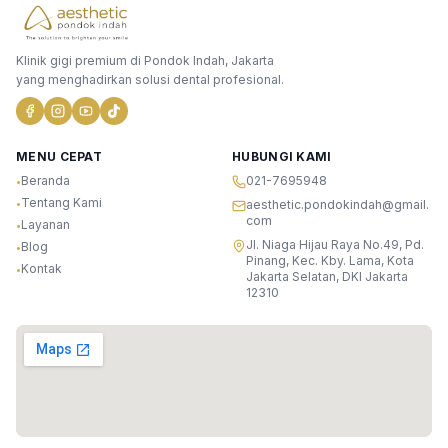
Klinik gigi premium di Pondok Indah, Jakarta
yang menghadirkan solusi dental profesional.
MENU CEPAT
HUBUNGI KAMI
Beranda
021-7695948
•
Tentang Kami
•
aesthetic.pondokindah@gmail.
com
Layanan
•
Jl. Niaga Hijau Raya No.49, Pd.
Blog
•
Pinang, Kec. Kby. Lama, Kota
Kontak
•
Jakarta Selatan, DKI Jakarta
12310