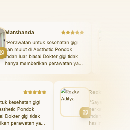
Marshanda
"
Perawatan untuk kesehatan gigi
dan mulut di Aesthetic Pondok
Indah luar biasa! Dokter gigi tidak
hanya memberikan perawatan yang
tidak menyakitkan tetapi juga
meluangkan waktu untuk
mengedukasi saya mengenai teknik
perawatan dan pembersihan gigi
Rezky Aditya
yang tepat. Sangat
atan gigi
"
Saya menyukai senyum ba
direkomendasikan!
"
Pondok
berkat veneer di Aesthetic
gigi tidak
Indah! Timnya luar biasa, d
awatan yang
hasilnya melebihi ekspektasi