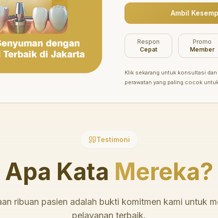
Ambil Kesemp
Belum ada promo tersedia saat ini.
Respon
Promo
Cepat
Member
Klik sekarang untuk konsultasi dan 
perawatan yang paling cocok untu
Testimoni
Apa Kata
Mereka?
an ribuan pasien adalah bukti komitmen kami untuk 
pelayanan terbaik.