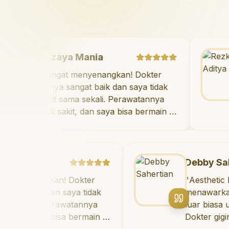
Mazaya Mania
"
Sangat menyenangkan! Dokter
giginya sangat baik dan saya tidak
takut sama sekali. Perawatannya
tidak sakit, dan saya bisa bermain di
ruang bermain setelahnya. Saya
suka pergi ke dokter gigi sekarang!
"
a
Debby Sahertian
angkan! Dokter
"
Aesthetic Pondok 
ik dan saya tidak
menawarkan perawat
i. Perawatannya
luar biasa untuk se
saya bisa bermain di
Dokter giginya profe