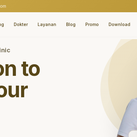
com
ng
Dokter
Layanan
Blog
Promo
Download
inic
on to
our