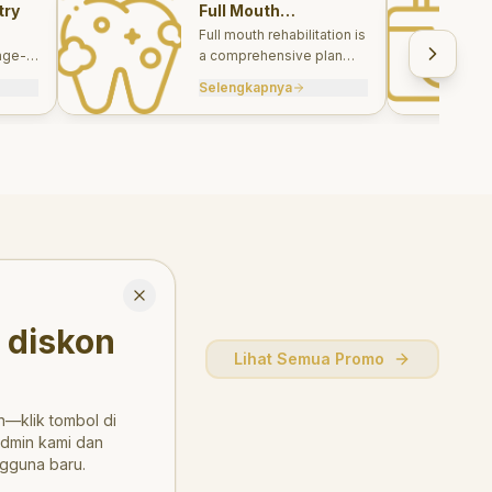
try
Full Mouth
Rehabilitations
Full mouth rehabilitation is
age-
a comprehensive plan
care
combining restorative and
Selengkapnya
, and
aesthetic treatments to
rebuild function, comfort,
and smile harmony.
Close
 diskon
Lihat Semua Promo
—klik tombol di
admin kami dan
gguna baru.