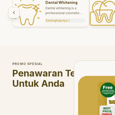
Dental Whitening
Dental whitening is a
professional cosmetic
treatment designed to
Selengkapnya
brighten your smile safely
and effectively.
Welcome Offer
PROMO SPESIAL
Mau voucher diskon <s
Penawaran Terbatas
Untuk Anda