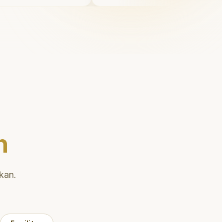
 juga
Saya tersenyum dengan pe
k
diri setiap hari.
"
nai teknik
han gigi
n
kan.