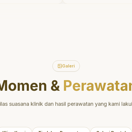
tu untuk
tidak menyakitkan tetapi
 tentang
meluangkan waktu untu
ulut yang baik.
mengedukasi saya menge
 daerah yang
perawatan dan pembersi
 nyaman untuk
yang tepat. Sangat
direkomendasikan!
"
ntuk perawatan
 berkualitas!
"
Galeri
Momen &
Perawata
ilas suasana klinik dan hasil perawatan yang kami laku