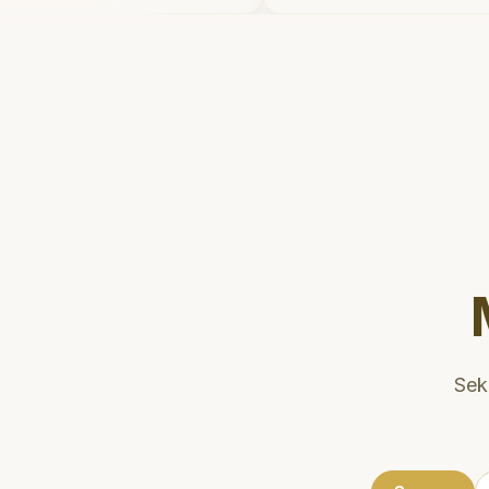
etelahnya. Saya
dan meluangkan wak
ter gigi sekarang!
"
mengedukasi pasien
kesehatan gigi dan m
Klinik ini terletak di
strategis, sehingga
dikunjungi. Sangat
direkomendasikan u
gigi yang nyaman dan
Sek