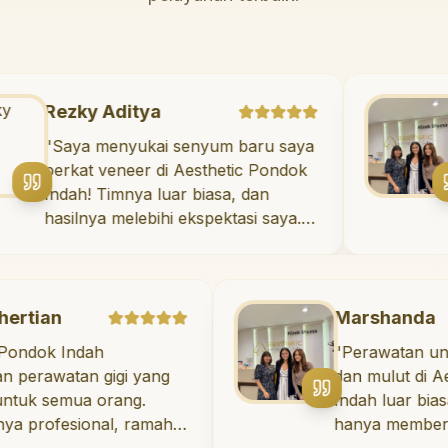
Rezky Aditya
"
Saya menyukai senyum baru saya
berkat veneer di Aesthetic Pondok
Indah! Timnya luar biasa, dan
hasilnya melebihi ekspektasi saya.
Saya tersenyum dengan percaya
diri setiap hari.
"
Marshanda
Indah
"
Perawatan untuk keseh
an gigi yang
dan mulut di Aesthetic 
mua orang.
Indah luar biasa! Dokter 
sional, ramah,
hanya memberikan per