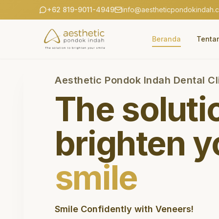
+62 819-9011-4949
info@aestheticpondokindah.
Beranda
Tenta
Aesthetic Pondok Indah Dental Cl
The soluti
brighten y
smile
Smile Confidently with Veneers!