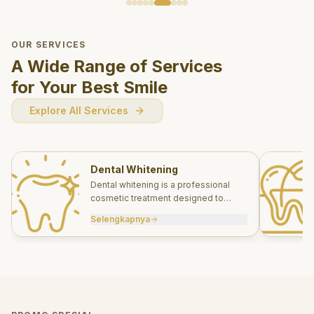
OUR SERVICES
A Wide Range of Services
for Your Best Smile
Explore All Services
Dental Whitening
Dental whitening is a professional
cosmetic treatment designed to
brighten your smile safely and
Selengkapnya
effectively.