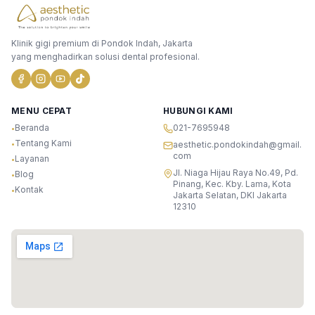
Klinik gigi premium di Pondok Indah, Jakarta
yang menghadirkan solusi dental profesional.
MENU CEPAT
HUBUNGI KAMI
Beranda
021-7695948
•
Tentang Kami
•
aesthetic.pondokindah@gmail.
com
Layanan
•
Jl. Niaga Hijau Raya No.49, Pd.
Blog
•
Pinang, Kec. Kby. Lama, Kota
Kontak
•
Jakarta Selatan, DKI Jakarta
12310