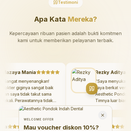
Testimoni
Apa Kata
Mereka?
Kepercayaan ribuan pasien adalah bukti komitmen
kami untuk memberikan pelayanan terbaik.
Mazaya Mania
Rezky Adit
"
Sangat menyenangkan!
"
Saya menyuk
Dokter giginya sangat baik
saya berkat v
dan saya tidak takut sama
Aesthetic Pon
sekali. Perawatannya tidak
Timnya luar bi
sakit, dan saya bisa bermain
hasilnya meleb
Welcome Offer
di ruang bermain setelahnya.
saya. Saya te
Mau voucher diskon <strong>10%</strong>?
Close
Saya suka pergi ke dokter
dengan percay
WELCOME OFFER
gigi sekarang!
"
Debby Sahertian
hari.
"
Mau voucher diskon
10%
?