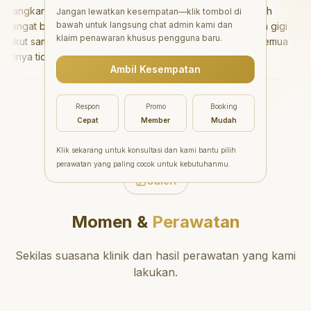
ngkan!
"
Aesthetic Pondok Indah
Jangan lewatkan kesempatan—klik tombol di
bawah untuk langsung chat admin kami dan
ngat baik
menawarkan perawatan gigi
klaim penawaran khusus pengguna baru.
kut sama
yang luar biasa untuk semua
nya tidak
orang. Dokter giginya
Ambil Kesempatan
isa bermain
profesional, ramah, dan
setelahnya.
meluangkan waktu untuk
ke dokter
mengedukasi pasien tentang
Respon
Promo
Booking
kesehatan gigi dan mulut
Cepat
Member
Mudah
yang baik. Klinik ini terletak di
daerah yang strategis,
Klik sekarang untuk konsultasi dan kami bantu pilih
sehingga nyaman untuk
perawatan yang paling cocok untuk kebutuhanmu.
dikunjungi. Sangat
Galeri
direkomendasikan untuk
perawatan gigi yang nyaman
Momen &
Perawatan
dan berkualitas!
"
Sekilas suasana klinik dan hasil perawatan yang kami
lakukan.