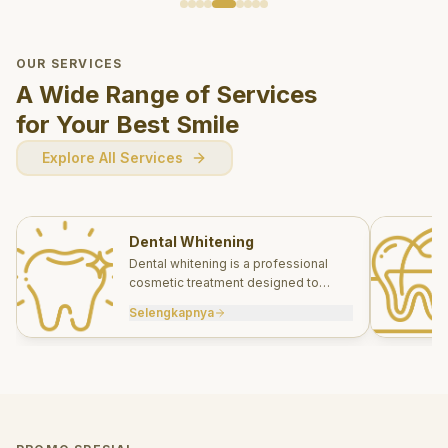
OUR SERVICES
A Wide Range of Services
for Your Best Smile
Explore All Services
Dental Whitening
Dental whitening is a professional
cosmetic treatment designed to
brighten your smile safely and
Selengkapnya
effectively.