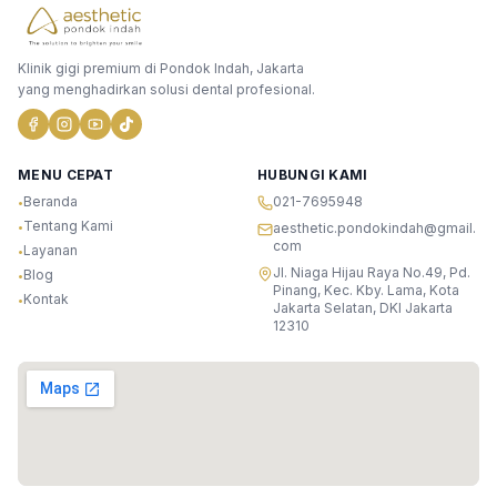
Klinik gigi premium di Pondok Indah, Jakarta
yang menghadirkan solusi dental profesional.
MENU CEPAT
HUBUNGI KAMI
Beranda
021-7695948
•
Tentang Kami
•
aesthetic.pondokindah@gmail.
com
Layanan
•
Jl. Niaga Hijau Raya No.49, Pd.
Blog
•
Pinang, Kec. Kby. Lama, Kota
Kontak
•
Jakarta Selatan, DKI Jakarta
12310