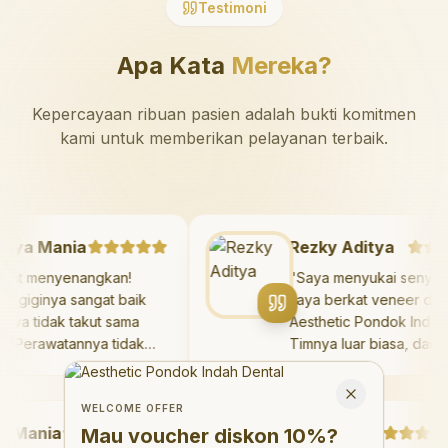
Testimoni
Apa Kata
Mereka?
Kepercayaan ribuan pasien adalah bukti komitmen
kami untuk memberikan pelayanan terbaik.
Mazaya Mania
Rezky Aditya
Sangat menyenangkan!
"
Saya menyukai se
okter giginya sangat baik
saya berkat veneer 
an saya tidak takut sama
Aesthetic Pondok In
ekali. Perawatannya tidak
Timnya luar biasa, d
akit, dan saya bisa bermain
hasilnya melebihi ek
Welcome Offer
i ruang bermain setelahnya.
saya. Saya terseny
Mau voucher diskon <strong>10%</strong>?
Close
aya suka pergi ke dokter
dengan percaya diri
WELCOME OFFER
ania
igi sekarang!
"
hari.
Debby Sahertian
"
Mau voucher diskon
10%
?