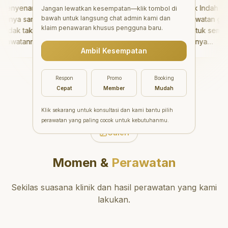
nyenangkan!
"
Aesthetic Pondok Indah
Jangan lewatkan kesempatan—klik tombol di
bawah untuk langsung chat admin kami dan
nya sangat baik
menawarkan perawatan gigi
klaim penawaran khusus pengguna baru.
dak takut sama
yang luar biasa untuk semua
awatannya tidak
orang. Dokter giginya
Ambil Kesempatan
saya bisa bermain
profesional, ramah, dan
rmain setelahnya.
meluangkan waktu untuk
ergi ke dokter
mengedukasi pasien tentang
Respon
Promo
Booking
ng!
"
kesehatan gigi dan mulut
Cepat
Member
Mudah
yang baik. Klinik ini terletak di
daerah yang strategis,
Klik sekarang untuk konsultasi dan kami bantu pilih
sehingga nyaman untuk
perawatan yang paling cocok untuk kebutuhanmu.
dikunjungi. Sangat
Galeri
direkomendasikan untuk
perawatan gigi yang nyaman
Momen &
Perawatan
dan berkualitas!
"
Sekilas suasana klinik dan hasil perawatan yang kami
lakukan.