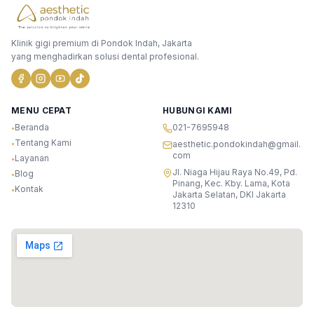
Klinik gigi premium di Pondok Indah, Jakarta
yang menghadirkan solusi dental profesional.
MENU CEPAT
HUBUNGI KAMI
Beranda
021-7695948
•
Tentang Kami
•
aesthetic.pondokindah@gmail.
com
Layanan
•
Jl. Niaga Hijau Raya No.49, Pd.
Blog
•
Pinang, Kec. Kby. Lama, Kota
Kontak
•
Jakarta Selatan, DKI Jakarta
12310