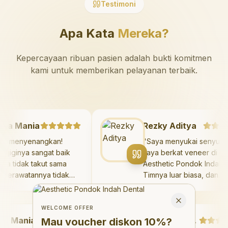
Testimoni
Apa Kata
Mereka?
Kepercayaan ribuan pasien adalah bukti komitmen
kami untuk memberikan pelayanan terbaik.
azaya Mania
Rezky Aditya
angat menyenangkan!
"
Saya menyukai seny
kter giginya sangat baik
saya berkat veneer d
n saya tidak takut sama
Aesthetic Pondok Ind
kali. Perawatannya tidak
Timnya luar biasa, da
kit, dan saya bisa bermain
hasilnya melebihi eks
Welcome Offer
 ruang bermain setelahnya.
saya. Saya tersenyu
Mau voucher diskon <strong>10%</strong>?
Close
ya suka pergi ke dokter
dengan percaya diri 
WELCOME OFFER
Mania
gi sekarang!
"
hari.
"
Debby Sahertian
Mau voucher diskon
10%
?