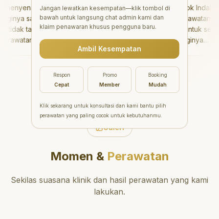
enyenangkan!
"
Aesthetic Pondok Indah
Jangan lewatkan kesempatan—klik tombol di
bawah untuk langsung chat admin kami dan
inya sangat baik
menawarkan perawatan gigi
klaim penawaran khusus pengguna baru.
idak takut sama
yang luar biasa untuk semua
rawatannya tidak
orang. Dokter giginya
Ambil Kesempatan
 saya bisa bermain
profesional, ramah, dan
ermain setelahnya.
meluangkan waktu untuk
pergi ke dokter
mengedukasi pasien tentang
Respon
Promo
Booking
ang!
"
kesehatan gigi dan mulut
Cepat
Member
Mudah
yang baik. Klinik ini terletak di
daerah yang strategis,
Klik sekarang untuk konsultasi dan kami bantu pilih
sehingga nyaman untuk
perawatan yang paling cocok untuk kebutuhanmu.
dikunjungi. Sangat
Galeri
direkomendasikan untuk
perawatan gigi yang nyaman
Momen &
Perawatan
dan berkualitas!
"
Sekilas suasana klinik dan hasil perawatan yang kami
lakukan.