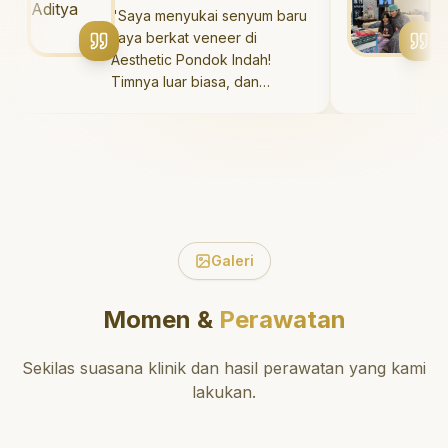
teknik perawatan dan
"
Saya menyukai senyum baru
"
Sang
pembersihan gigi yang tepat.
saya berkat veneer di
Dokter
Sangat direkomendasikan!
"
Aesthetic Pondok Indah!
dan sa
Timnya luar biasa, dan
sekali
hasilnya melebihi ekspektasi
sakit,
saya. Saya tersenyum
di rua
dengan percaya diri setiap
Saya s
hari.
"
gigi s
Galeri
Momen &
Perawatan
Sekilas suasana klinik dan hasil perawatan yang kami
lakukan.