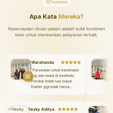
Testimoni
Apa Kata
Mereka?
Kepercayaan ribuan pasien adalah bukti komitmen
kami untuk memberikan pelayanan terbaik.
Marshanda
baru
"
Perawatan untuk kesehatan
gigi dan mulut di Aesthetic
Pondok Indah luar biasa!
Dokter gigi tidak hanya
asi
memberikan perawatan yang
tidak menyakitkan tetapi juga
ap
meluangkan waktu untuk
Rezky Aditya
mengedukasi saya mengenai
Maza