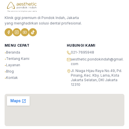
Klinik gigi premium di Pondok Indah, Jakarta
yang menghadirkan solusi dental profesional.
MENU CEPAT
HUBUNGI KAMI
Beranda
021-7695948
•
Tentang Kami
•
aesthetic.pondokindah@gmail.
com
Layanan
•
Jl. Niaga Hijau Raya No.49, Pd.
Blog
•
Pinang, Kec. Kby. Lama, Kota
Kontak
•
Jakarta Selatan, DKI Jakarta
12310