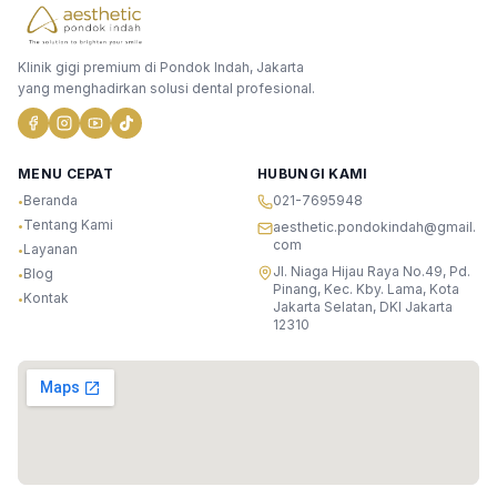
Klinik gigi premium di Pondok Indah, Jakarta
yang menghadirkan solusi dental profesional.
MENU CEPAT
HUBUNGI KAMI
Beranda
021-7695948
•
Tentang Kami
•
aesthetic.pondokindah@gmail.
com
Layanan
•
Jl. Niaga Hijau Raya No.49, Pd.
Blog
•
Pinang, Kec. Kby. Lama, Kota
Kontak
•
Jakarta Selatan, DKI Jakarta
12310