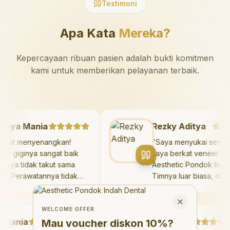
Testimoni
Apa Kata
Mereka?
Kepercayaan ribuan pasien adalah bukti komitmen
kami untuk memberikan pelayanan terbaik.
Mazaya Mania
Rezky Aditya
"
Sangat menyenangkan!
"
Saya menyukai se
Dokter giginya sangat baik
saya berkat veneer
dan saya tidak takut sama
Aesthetic Pondok I
sekali. Perawatannya tidak
Timnya luar biasa, 
sakit, dan saya bisa bermain
hasilnya melebihi e
Welcome Offer
di ruang bermain setelahnya.
saya. Saya terseny
Mau voucher diskon <strong>10%</strong>?
Close
Saya suka pergi ke dokter
dengan percaya dir
WELCOME OFFER
ania
gigi sekarang!
"
hari.
Debby Sahertian
"
Mau voucher diskon
10%
?