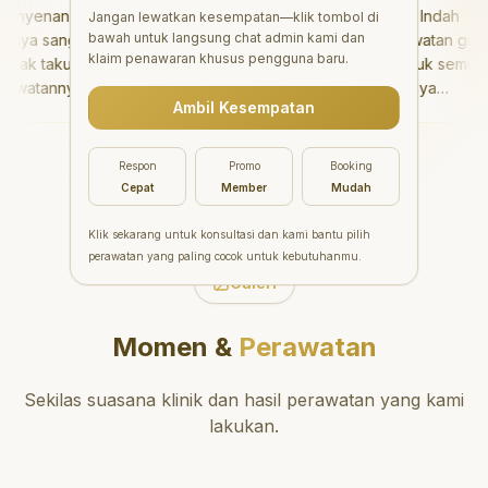
nyenangkan!
"
Aesthetic Pondok Indah
Jangan lewatkan kesempatan—klik tombol di
bawah untuk langsung chat admin kami dan
ya sangat baik
menawarkan perawatan gigi
klaim penawaran khusus pengguna baru.
ak takut sama
yang luar biasa untuk semua
watannya tidak
orang. Dokter giginya
Ambil Kesempatan
aya bisa bermain
profesional, ramah, dan
main setelahnya.
meluangkan waktu untuk
ergi ke dokter
mengedukasi pasien tentang
Respon
Promo
Booking
g!
"
kesehatan gigi dan mulut
Cepat
Member
Mudah
yang baik. Klinik ini terletak di
daerah yang strategis,
Klik sekarang untuk konsultasi dan kami bantu pilih
sehingga nyaman untuk
perawatan yang paling cocok untuk kebutuhanmu.
dikunjungi. Sangat
Galeri
direkomendasikan untuk
perawatan gigi yang nyaman
Momen &
Perawatan
dan berkualitas!
"
Sekilas suasana klinik dan hasil perawatan yang kami
lakukan.