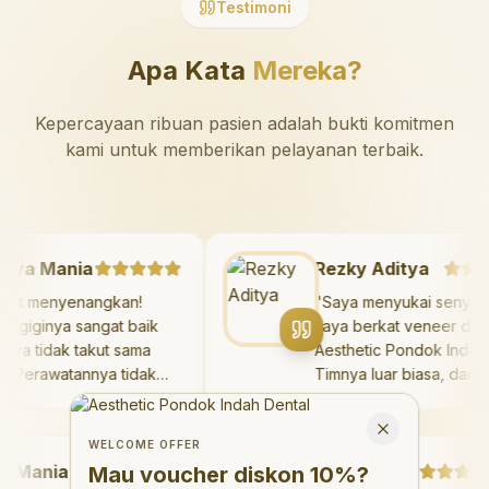
Testimoni
Apa Kata
Mereka?
Kepercayaan ribuan pasien adalah bukti komitmen
kami untuk memberikan pelayanan terbaik.
Mazaya Mania
Rezky Aditya
Sangat menyenangkan!
"
Saya menyukai sen
okter giginya sangat baik
saya berkat veneer 
an saya tidak takut sama
Aesthetic Pondok In
ekali. Perawatannya tidak
Timnya luar biasa, d
akit, dan saya bisa bermain
hasilnya melebihi ek
Welcome Offer
i ruang bermain setelahnya.
saya. Saya tersenyu
Mau voucher diskon <strong>10%</strong>?
Close
aya suka pergi ke dokter
dengan percaya diri 
WELCOME OFFER
Mania
igi sekarang!
"
hari.
"
Debby Sahertian
Mau voucher diskon
10%
?