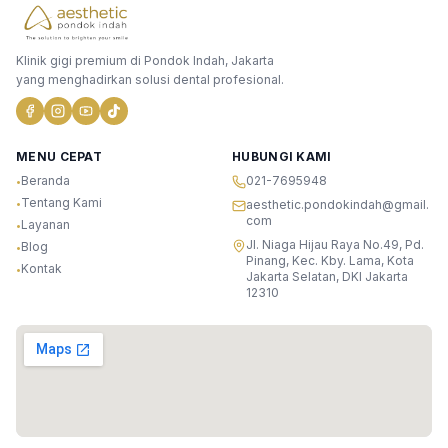
Klinik gigi premium di Pondok Indah, Jakarta
yang menghadirkan solusi dental profesional.
MENU CEPAT
HUBUNGI KAMI
Beranda
021-7695948
•
Tentang Kami
•
aesthetic.pondokindah@gmail.
com
Layanan
•
Jl. Niaga Hijau Raya No.49, Pd.
Blog
•
Pinang, Kec. Kby. Lama, Kota
Kontak
•
Jakarta Selatan, DKI Jakarta
12310