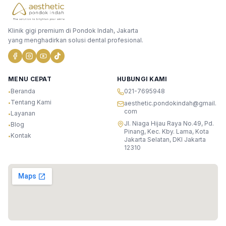
Klinik gigi premium di Pondok Indah, Jakarta
yang menghadirkan solusi dental profesional.
MENU CEPAT
HUBUNGI KAMI
Beranda
021-7695948
•
Tentang Kami
•
aesthetic.pondokindah@gmail.
com
Layanan
•
Jl. Niaga Hijau Raya No.49, Pd.
Blog
•
Pinang, Kec. Kby. Lama, Kota
Kontak
•
Jakarta Selatan, DKI Jakarta
12310