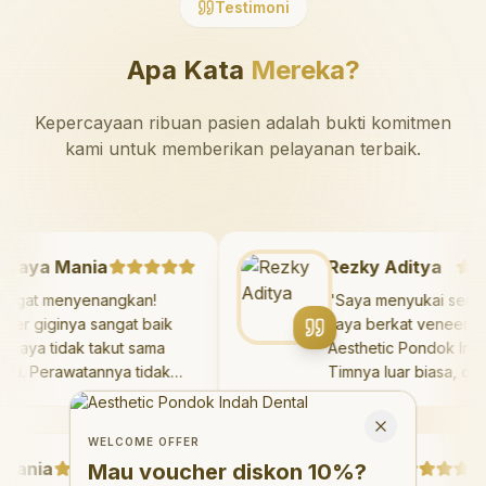
Testimoni
Apa Kata
Mereka?
Kepercayaan ribuan pasien adalah bukti komitmen
kami untuk memberikan pelayanan terbaik.
Mazaya Mania
Rezky Aditya
"
Sangat menyenangkan!
"
Saya menyukai s
Dokter giginya sangat baik
saya berkat venee
dan saya tidak takut sama
Aesthetic Pondok 
sekali. Perawatannya tidak
Timnya luar biasa,
sakit, dan saya bisa bermain
hasilnya melebihi 
Welcome Offer
di ruang bermain setelahnya.
saya. Saya tersen
Mau voucher diskon <strong>10%</strong>?
Close
Saya suka pergi ke dokter
dengan percaya dir
WELCOME OFFER
nia
gigi sekarang!
"
hari.
Debby Sahertian
"
Mau voucher diskon
10%
?