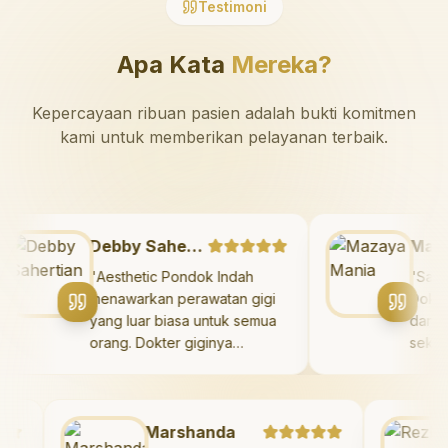
Testimoni
Apa Kata
Mereka?
Kepercayaan ribuan pasien adalah bukti komitmen
kami untuk memberikan pelayanan terbaik.
Debby Sahertian
M
"
Aesthetic Pondok Indah
"
S
menawarkan perawatan gigi
Do
yang luar biasa untuk semua
da
orang. Dokter giginya
se
profesional, ramah, dan
sa
meluangkan waktu untuk
di
mengedukasi pasien tentang
Sa
kesehatan gigi dan mulut
Marshanda
gi