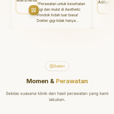
yang baik. Klinik ini terletak di
"
Perawatan untuk kesehatan
daerah yang strategis,
gigi dan mulut di Aesthetic
sehingga nyaman untuk
Pondok Indah luar biasa!
dikunjungi. Sangat
Dokter gigi tidak hanya
direkomendasikan untuk
memberikan perawatan yang
perawatan gigi yang nyaman
tidak menyakitkan tetapi juga
dan berkualitas!
"
meluangkan waktu untuk
mengedukasi saya mengenai
h
teknik perawatan dan
pembersihan gigi yang tepat.
Sangat direkomendasikan!
"
Galeri
Momen &
Perawatan
Sekilas suasana klinik dan hasil perawatan yang kami
lakukan.