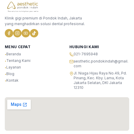
Klinik gigi premium di Pondok Indah, Jakarta
yang menghadirkan solusi dental profesional.
MENU CEPAT
HUBUNGI KAMI
Beranda
021-7695948
•
Tentang Kami
•
aesthetic.pondokindah@gmail.
com
Layanan
•
Jl. Niaga Hijau Raya No.49, Pd.
Blog
•
Pinang, Kec. Kby. Lama, Kota
Kontak
•
Jakarta Selatan, DKI Jakarta
12310