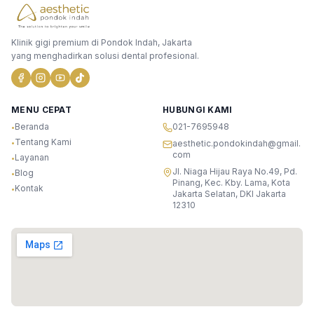
Klinik gigi premium di Pondok Indah, Jakarta
yang menghadirkan solusi dental profesional.
MENU CEPAT
HUBUNGI KAMI
Beranda
021-7695948
•
Tentang Kami
•
aesthetic.pondokindah@gmail.
com
Layanan
•
Jl. Niaga Hijau Raya No.49, Pd.
Blog
•
Pinang, Kec. Kby. Lama, Kota
Kontak
•
Jakarta Selatan, DKI Jakarta
12310