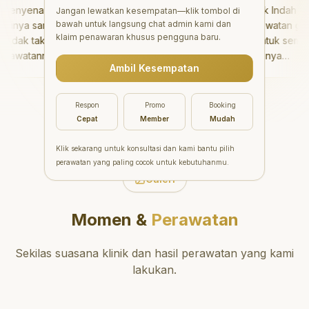
nyenangkan!
"
Aesthetic Pondok Indah
Jangan lewatkan kesempatan—klik tombol di
bawah untuk langsung chat admin kami dan
nya sangat baik
menawarkan perawatan gigi
klaim penawaran khusus pengguna baru.
dak takut sama
yang luar biasa untuk semua
awatannya tidak
orang. Dokter giginya
Ambil Kesempatan
saya bisa bermain
profesional, ramah, dan
rmain setelahnya.
meluangkan waktu untuk
pergi ke dokter
mengedukasi pasien tentang
Respon
Promo
Booking
ng!
"
kesehatan gigi dan mulut
Cepat
Member
Mudah
yang baik. Klinik ini terletak di
daerah yang strategis,
Klik sekarang untuk konsultasi dan kami bantu pilih
sehingga nyaman untuk
perawatan yang paling cocok untuk kebutuhanmu.
dikunjungi. Sangat
Galeri
direkomendasikan untuk
perawatan gigi yang nyaman
Momen &
Perawatan
dan berkualitas!
"
Sekilas suasana klinik dan hasil perawatan yang kami
lakukan.