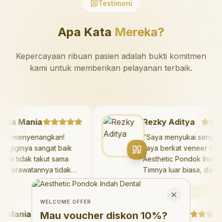
Testimoni
Apa Kata
Mereka?
Kepercayaan ribuan pasien adalah bukti komitmen
kami untuk memberikan pelayanan terbaik.
Mazaya Mania
Rezky Aditya
Sangat menyenangkan!
"
Saya menyukai sen
okter giginya sangat baik
saya berkat veneer 
an saya tidak takut sama
Aesthetic Pondok In
ekali. Perawatannya tidak
Timnya luar biasa, d
akit, dan saya bisa bermain
hasilnya melebihi ek
Welcome Offer
i ruang bermain setelahnya.
saya. Saya tersenyu
Mau voucher diskon <strong>10%</strong>?
Close
aya suka pergi ke dokter
dengan percaya diri 
WELCOME OFFER
Mania
igi sekarang!
"
hari.
"
Debby Sahertian
Mau voucher diskon
10%
?