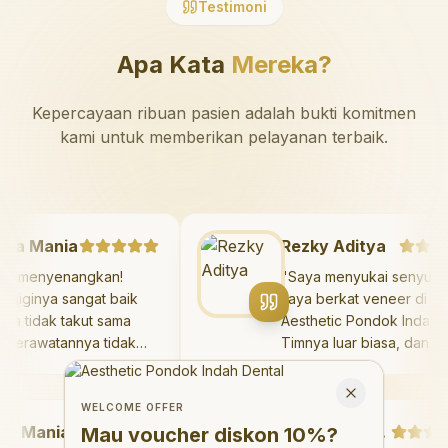
Testimoni
Apa Kata
Mereka?
Kepercayaan ribuan pasien adalah bukti komitmen
kami untuk memberikan pelayanan terbaik.
azaya Mania
Rezky Aditya
angat menyenangkan!
"
Saya menyukai seny
kter giginya sangat baik
saya berkat veneer d
n saya tidak takut sama
Aesthetic Pondok Ind
kali. Perawatannya tidak
Timnya luar biasa, da
kit, dan saya bisa bermain
hasilnya melebihi eks
Welcome Offer
 ruang bermain setelahnya.
saya. Saya tersenyum
Mau voucher diskon <strong>10%</strong>?
Close
ya suka pergi ke dokter
dengan percaya diri s
WELCOME OFFER
Mania
gi sekarang!
"
hari.
"
Debby Sahertian
Mau voucher diskon
10%
?