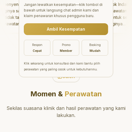
enyenangkan!
"
Aesthetic Pondok Indah
Jangan lewatkan kesempatan—klik tombol di
bawah untuk langsung chat admin kami dan
inya sangat baik
menawarkan perawatan gigi
klaim penawaran khusus pengguna baru.
idak takut sama
yang luar biasa untuk semua
rawatannya tidak
orang. Dokter giginya
Ambil Kesempatan
 saya bisa bermain
profesional, ramah, dan
ermain setelahnya.
meluangkan waktu untuk
 pergi ke dokter
mengedukasi pasien tentang
Respon
Promo
Booking
ang!
"
kesehatan gigi dan mulut
Cepat
Member
Mudah
yang baik. Klinik ini terletak di
daerah yang strategis,
Klik sekarang untuk konsultasi dan kami bantu pilih
sehingga nyaman untuk
perawatan yang paling cocok untuk kebutuhanmu.
dikunjungi. Sangat
Galeri
direkomendasikan untuk
perawatan gigi yang nyaman
Momen &
Perawatan
dan berkualitas!
"
Sekilas suasana klinik dan hasil perawatan yang kami
lakukan.