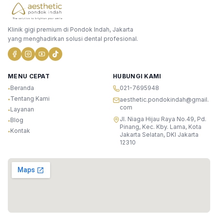
Klinik gigi premium di Pondok Indah, Jakarta
yang menghadirkan solusi dental profesional.
MENU CEPAT
HUBUNGI KAMI
Beranda
021-7695948
•
Tentang Kami
•
aesthetic.pondokindah@gmail.
com
Layanan
•
Jl. Niaga Hijau Raya No.49, Pd.
Blog
•
Pinang, Kec. Kby. Lama, Kota
Kontak
•
Jakarta Selatan, DKI Jakarta
12310