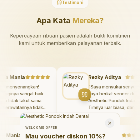
Testimoni
Apa Kata
Mereka?
Kepercayaan ribuan pasien adalah bukti komitmen
kami untuk memberikan pelayanan terbaik.
azaya Mania
Rezky Aditya
angat menyenangkan!
"
Saya menyukai seny
kter giginya sangat baik
saya berkat veneer d
n saya tidak takut sama
Aesthetic Pondok Ind
kali. Perawatannya tidak
Timnya luar biasa, da
kit, dan saya bisa bermain
hasilnya melebihi eks
Welcome Offer
 ruang bermain setelahnya.
saya. Saya tersenyu
Mau voucher diskon <strong>10%</strong>?
Close
ya suka pergi ke dokter
dengan percaya diri 
WELCOME OFFER
Mania
gi sekarang!
"
hari.
"
Debby Sahertian
Mau voucher diskon
10%
?