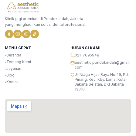
Klinik gigi premium di Pondok Indah, Jakarta
yang menghadirkan solusi dental profesional.
MENU CEPAT
HUBUNGI KAMI
Beranda
021-7695948
•
Tentang Kami
•
aesthetic.pondokindah@gmail.
com
Layanan
•
Jl. Niaga Hijau Raya No.49, Pd.
Blog
•
Pinang, Kec. Kby. Lama, Kota
Kontak
•
Jakarta Selatan, DKI Jakarta
12310