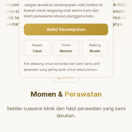
enyenangkan!
"
Aesthetic Pondok Indah
Jangan lewatkan kesempatan—klik tombol di
bawah untuk langsung chat admin kami dan
inya sangat baik
menawarkan perawatan gigi
klaim penawaran khusus pengguna baru.
idak takut sama
yang luar biasa untuk semua
rawatannya tidak
orang. Dokter giginya
Ambil Kesempatan
 saya bisa bermain
profesional, ramah, dan
ermain setelahnya.
meluangkan waktu untuk
pergi ke dokter
mengedukasi pasien tentang
Respon
Promo
Booking
ang!
"
kesehatan gigi dan mulut
Cepat
Member
Mudah
yang baik. Klinik ini terletak di
daerah yang strategis,
Klik sekarang untuk konsultasi dan kami bantu pilih
sehingga nyaman untuk
perawatan yang paling cocok untuk kebutuhanmu.
dikunjungi. Sangat
Galeri
direkomendasikan untuk
perawatan gigi yang nyaman
Momen &
Perawatan
dan berkualitas!
"
Sekilas suasana klinik dan hasil perawatan yang kami
lakukan.