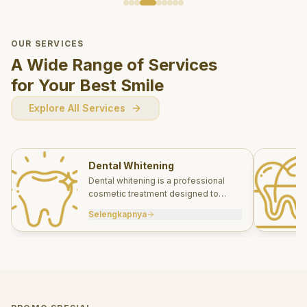
OUR SERVICES
A Wide Range of Services
for Your Best Smile
Explore All Services
Dental Whitening
Dental whitening is a professional
cosmetic treatment designed to
brighten your smile safely and
Selengkapnya
effectively.