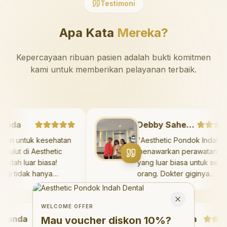
Testimoni
Apa Kata
Mereka?
Kepercayaan ribuan pasien adalah bukti komitmen
kami untuk memberikan pelayanan terbaik.
rshanda
Debby Sahertian
rawatan untuk kesehatan
"
Aesthetic Pondok Ind
i dan mulut di Aesthetic
menawarkan perawatan
dok Indah luar biasa!
yang luar biasa untuk 
ter gigi tidak hanya
orang. Dokter giginya
berikan perawatan yang
profesional, ramah, da
Welcome Offer
ak menyakitkan tetapi juga
meluangkan waktu unt
Mau voucher diskon <strong>10%</strong>?
Close
uangkan waktu untuk
mengedukasi pasien t
WELCOME OFFER
nda
gedukasi saya mengenai
Rezky Aditya
kesehatan gigi dan mul
Mau voucher diskon
10%
?