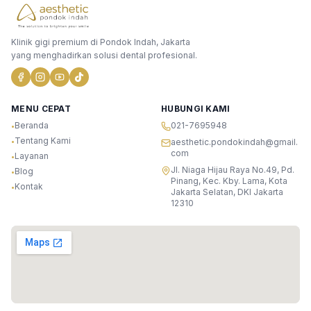
Klinik gigi premium di Pondok Indah, Jakarta
yang menghadirkan solusi dental profesional.
MENU CEPAT
HUBUNGI KAMI
Beranda
021-7695948
•
Tentang Kami
•
aesthetic.pondokindah@gmail.
com
Layanan
•
Jl. Niaga Hijau Raya No.49, Pd.
Blog
•
Pinang, Kec. Kby. Lama, Kota
Kontak
•
Jakarta Selatan, DKI Jakarta
12310