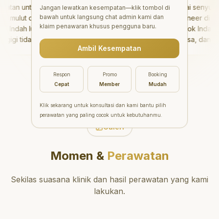
nik perawatan dan
yang baik. Klinik ini terl
an untuk kesehatan
"
Saya menyukai senyum bar
Jangan lewatkan kesempatan—klik tombol di
bersihan gigi yang tepat.
daerah yang strategis,
bawah untuk langsung chat admin kami dan
mulut di Aesthetic
saya berkat veneer di
gat direkomendasikan!
"
sehingga nyaman untu
klaim penawaran khusus pengguna baru.
dah luar biasa!
Aesthetic Pondok Indah!
dikunjungi. Sangat
gi tidak hanya
Timnya luar biasa, dan
direkomendasikan unt
Ambil Kesempatan
kan perawatan yang
hasilnya melebihi ekspektasi
perawatan gigi yang 
yakitkan tetapi juga
saya. Saya tersenyum
dan berkualitas!
"
an waktu untuk
dengan percaya diri setiap
Respon
Promo
Booking
kasi saya mengenai
hari.
"
Cepat
Member
Mudah
erawatan dan
han gigi yang tepat.
Klik sekarang untuk konsultasi dan kami bantu pilih
irekomendasikan!
"
perawatan yang paling cocok untuk kebutuhanmu.
Galeri
Momen &
Perawatan
Sekilas suasana klinik dan hasil perawatan yang kami
lakukan.