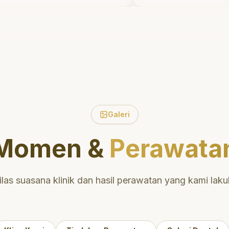
an waktu untuk
tidak menyakitkan
pasien tentang
meluangkan wakt
i dan mulut yang baik.
mengedukasi say
letak di daerah yang
perawatan dan pe
hingga nyaman untuk
yang tepat. Sang
angat
direkomendasika
ikan untuk perawatan
man dan berkualitas!
"
Galeri
Momen &
Perawata
ilas suasana klinik dan hasil perawatan yang kami laku