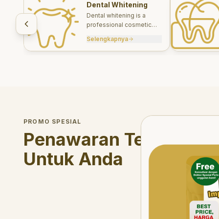
Dental Whitening
Dental whitening is a
professional cosmetic
treatment designed to
Selengkapnya
brighten your smile safely
and effectively.
Welcome Offer
PROMO SPESIAL
Mau voucher diskon <s
Penawaran Terbatas
Untuk Anda