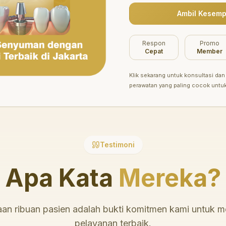
Ambil Kesemp
Belum ada promo tersedia saat ini.
Respon
Promo
Cepat
Member
Klik sekarang untuk konsultasi dan 
perawatan yang paling cocok untu
Testimoni
Apa Kata
Mereka?
an ribuan pasien adalah bukti komitmen kami untuk 
pelayanan terbaik.