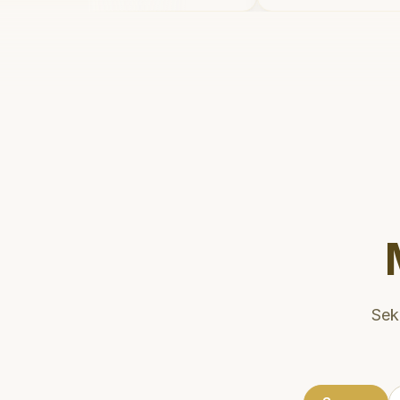
main setelahnya. Saya
dan meluangk
 ke dokter gigi sekarang!
"
mengedukasi 
kesehatan gig
Klinik ini ter
strategis, se
dikunjungi. S
direkomendas
gigi yang nya
Sek