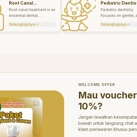
Root Canal
Pediatric Dentis
Treatments
Root canal treatment is an
Pediatric dentistry
essential dental
focuses on gentle, 
procedure designed to
appropriate dental 
Selengkapnya
Selengkapnya
save a tooth that has
for infants, children
been severely damaged
teens.
by infection or decay.
trong>10%</strong>?
WELCOME OFFER
Mau voucher
10%
?
Jangan lewatkan kesempatan
bawah untuk langsung chat 
klaim penawaran khusus pen