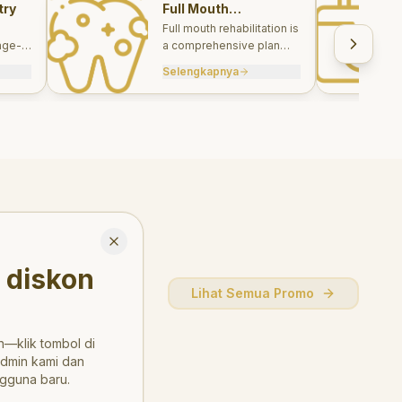
try
Full Mouth
Rehabilitations
Full mouth rehabilitation is
age-
a comprehensive plan
care
combining restorative and
Selengkapnya
, and
aesthetic treatments to
rebuild function, comfort,
and smile harmony.
Close
 diskon
Lihat Semua Promo
—klik tombol di
admin kami dan
gguna baru.