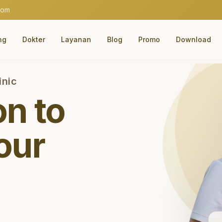
com
ng
Dokter
Layanan
Blog
Promo
Download
inic
on to
our