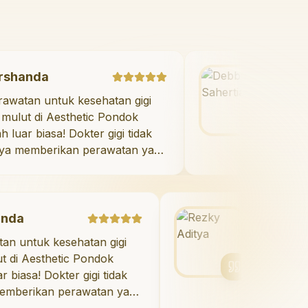
Marshanda
"
Perawatan untuk kesehatan gigi
dan mulut di Aesthetic Pondok
Indah luar biasa! Dokter gigi tidak
hanya memberikan perawatan yang
tidak menyakitkan tetapi juga
meluangkan waktu untuk
mengedukasi saya mengenai teknik
perawatan dan pembersihan gigi
Rezky Aditya
yang tepat. Sangat
 kesehatan gigi
"
Saya menyukai sen
direkomendasikan!
"
thetic Pondok
berkat veneer di Aes
Dokter gigi tidak
Indah! Timnya luar b
n perawatan yang
hasilnya melebihi eks