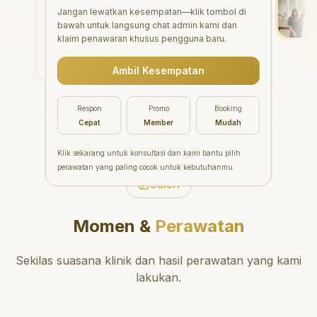
"
Aesthetic Pondok Indah
Jangan lewatkan kesempatan—klik tombol di
bawah untuk langsung chat admin kami dan
menawarkan perawatan gigi
klaim penawaran khusus pengguna baru.
yang luar biasa untuk semua
orang. Dokter giginya
Ambil Kesempatan
profesional, ramah, dan
meluangkan waktu untuk
mengedukasi pasien tentang
Respon
Promo
Booking
kesehatan gigi dan mulut
Cepat
Member
Mudah
yang baik. Klinik ini terletak di
daerah yang strategis,
Klik sekarang untuk konsultasi dan kami bantu pilih
sehingga nyaman untuk
perawatan yang paling cocok untuk kebutuhanmu.
dikunjungi. Sangat
Galeri
direkomendasikan untuk
perawatan gigi yang nyaman
Momen &
Perawatan
dan berkualitas!
"
Sekilas suasana klinik dan hasil perawatan yang kami
lakukan.