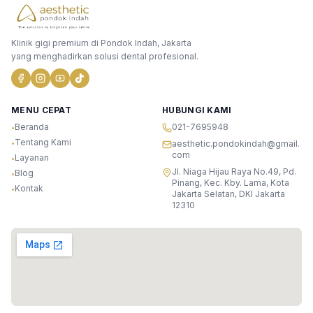
Klinik gigi premium di Pondok Indah, Jakarta
yang menghadirkan solusi dental profesional.
MENU CEPAT
HUBUNGI KAMI
Beranda
021-7695948
•
Tentang Kami
•
aesthetic.pondokindah@gmail.
com
Layanan
•
Jl. Niaga Hijau Raya No.49, Pd.
Blog
•
Pinang, Kec. Kby. Lama, Kota
Kontak
•
Jakarta Selatan, DKI Jakarta
12310