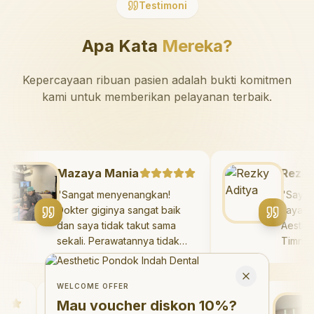
Testimoni
Apa Kata
Mereka?
Kepercayaan ribuan pasien adalah bukti komitmen
kami untuk memberikan pelayanan terbaik.
Mazaya Mania
Re
"
Sangat menyenangkan!
"
Sa
Dokter giginya sangat baik
say
dan saya tidak takut sama
Aes
sekali. Perawatannya tidak
Tim
sakit, dan saya bisa bermain
has
Welcome Offer
di ruang bermain setelahnya.
say
Mau voucher diskon <strong>10%</strong>?
Close
Saya suka pergi ke dokter
den
WELCOME OFFER
gigi sekarang!
"
Debby Sahertian
hari
Mau voucher diskon
10%
?