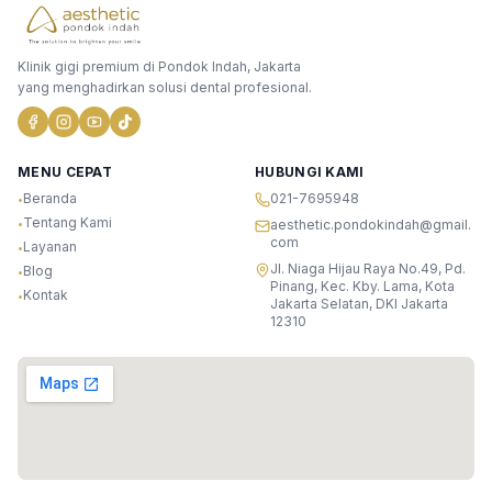
Klinik gigi premium di Pondok Indah, Jakarta
yang menghadirkan solusi dental profesional.
MENU CEPAT
HUBUNGI KAMI
Beranda
021-7695948
•
Tentang Kami
•
aesthetic.pondokindah@gmail.
com
Layanan
•
Jl. Niaga Hijau Raya No.49, Pd.
Blog
•
Pinang, Kec. Kby. Lama, Kota
Kontak
•
Jakarta Selatan, DKI Jakarta
12310