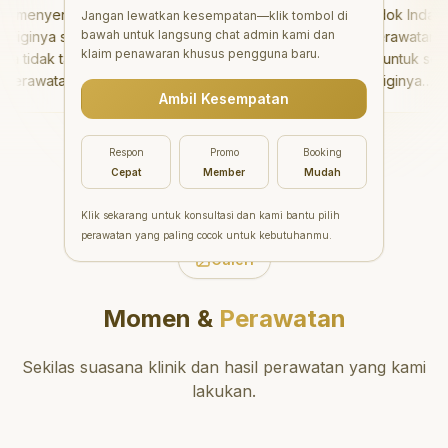
menyenangkan!
"
Aesthetic Pondok Indah
Jangan lewatkan kesempatan—klik tombol di
bawah untuk langsung chat admin kami dan
ginya sangat baik
menawarkan perawatan gigi
klaim penawaran khusus pengguna baru.
tidak takut sama
yang luar biasa untuk semua
erawatannya tidak
orang. Dokter giginya
Ambil Kesempatan
n saya bisa bermain
profesional, ramah, dan
bermain setelahnya.
meluangkan waktu untuk
 pergi ke dokter
mengedukasi pasien tentang
Respon
Promo
Booking
rang!
"
kesehatan gigi dan mulut
Cepat
Member
Mudah
yang baik. Klinik ini terletak d
daerah yang strategis,
Klik sekarang untuk konsultasi dan kami bantu pilih
sehingga nyaman untuk
perawatan yang paling cocok untuk kebutuhanmu.
dikunjungi. Sangat
Galeri
direkomendasikan untuk
perawatan gigi yang nyaman
Momen &
Perawatan
dan berkualitas!
"
Sekilas suasana klinik dan hasil perawatan yang kami
lakukan.