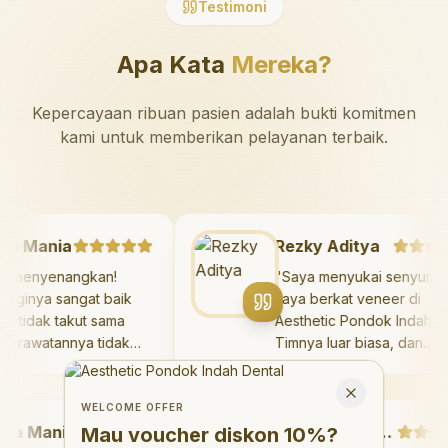
Testimoni
Apa Kata
Mereka?
Kepercayaan ribuan pasien adalah bukti komitmen
kami untuk memberikan pelayanan terbaik.
zaya Mania
Rezky Aditya
angat menyenangkan!
"
Saya menyukai seny
ter giginya sangat baik
saya berkat veneer di
 saya tidak takut sama
Aesthetic Pondok Inda
ali. Perawatannya tidak
Timnya luar biasa, dan
it, dan saya bisa bermain
hasilnya melebihi eksp
Welcome Offer
ruang bermain setelahnya.
saya. Saya tersenyum
Mau voucher diskon <strong>10%</strong>?
Close
a suka pergi ke dokter
dengan percaya diri s
WELCOME OFFER
 Mania
i sekarang!
"
hari.
"
Debby Sahertian
Mau voucher diskon
10%
?