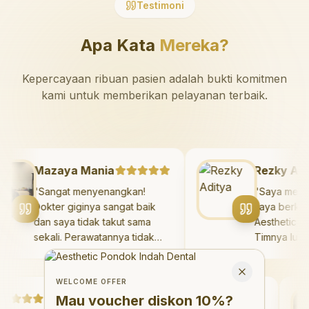
Testimoni
Apa Kata
Mereka?
Kepercayaan ribuan pasien adalah bukti komitmen
kami untuk memberikan pelayanan terbaik.
Mazaya Mania
Rezky 
"
Sangat menyenangkan!
"
Saya m
Dokter giginya sangat baik
saya be
dan saya tidak takut sama
Aesthet
sekali. Perawatannya tidak
Timnya 
sakit, dan saya bisa bermain
hasilny
Welcome Offer
di ruang bermain setelahnya.
saya. S
Mau voucher diskon <strong>10%</strong>?
Close
Saya suka pergi ke dokter
dengan 
WELCOME OFFER
gigi sekarang!
"
Debby Sahertian
hari.
"
Mau voucher diskon
10%
?