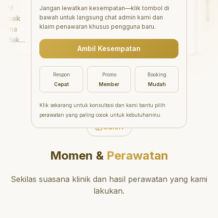
!
"
Aesthetic Pondok Indah
Jangan lewatkan kesempatan—klik tombol di
bawah untuk langsung chat admin kami dan
aik
menawarkan perawatan gigi
klaim penawaran khusus pengguna baru.
ma
yang luar biasa untuk semua
dak
orang. Dokter giginya
Ambil Kesempatan
main
profesional, ramah, dan
hnya.
meluangkan waktu untuk
ter
mengedukasi pasien tentang
Respon
Promo
Booking
kesehatan gigi dan mulut
Cepat
Member
Mudah
yang baik. Klinik ini terletak di
daerah yang strategis,
Klik sekarang untuk konsultasi dan kami bantu pilih
sehingga nyaman untuk
perawatan yang paling cocok untuk kebutuhanmu.
dikunjungi. Sangat
Galeri
direkomendasikan untuk
perawatan gigi yang nyaman
Momen &
Perawatan
dan berkualitas!
"
Sekilas suasana klinik dan hasil perawatan yang kami
lakukan.