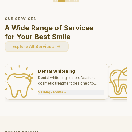
OUR SERVICES
A Wide Range of Services
for Your Best Smile
Explore All Services
Dental Whitening
Dental whitening is a professional
cosmetic treatment designed to
brighten your smile safely and
Selengkapnya
effectively.