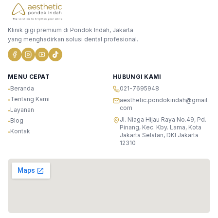
Klinik gigi premium di Pondok Indah, Jakarta
yang menghadirkan solusi dental profesional.
MENU CEPAT
HUBUNGI KAMI
Beranda
021-7695948
•
Tentang Kami
•
aesthetic.pondokindah@gmail.
com
Layanan
•
Jl. Niaga Hijau Raya No.49, Pd.
Blog
•
Pinang, Kec. Kby. Lama, Kota
Kontak
•
Jakarta Selatan, DKI Jakarta
12310