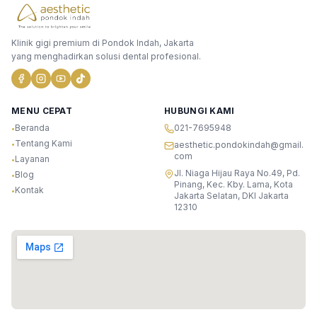
Klinik gigi premium di Pondok Indah, Jakarta
yang menghadirkan solusi dental profesional.
MENU CEPAT
HUBUNGI KAMI
Beranda
021-7695948
•
Tentang Kami
•
aesthetic.pondokindah@gmail.
com
Layanan
•
Jl. Niaga Hijau Raya No.49, Pd.
Blog
•
Pinang, Kec. Kby. Lama, Kota
Kontak
•
Jakarta Selatan, DKI Jakarta
12310