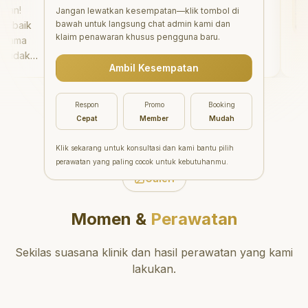
!
"
Aesthetic Pondok Indah
Jangan lewatkan kesempatan—klik tombol di
bawah untuk langsung chat admin kami dan
baik
menawarkan perawatan gigi
klaim penawaran khusus pengguna baru.
ama
yang luar biasa untuk semua
dak
orang. Dokter giginya
Ambil Kesempatan
rmain
profesional, ramah, dan
ahnya.
meluangkan waktu untuk
ter
mengedukasi pasien tentang
Respon
Promo
Booking
kesehatan gigi dan mulut
Cepat
Member
Mudah
yang baik. Klinik ini terletak di
daerah yang strategis,
Klik sekarang untuk konsultasi dan kami bantu pilih
sehingga nyaman untuk
perawatan yang paling cocok untuk kebutuhanmu.
dikunjungi. Sangat
Galeri
direkomendasikan untuk
perawatan gigi yang nyaman
Momen &
Perawatan
dan berkualitas!
"
Sekilas suasana klinik dan hasil perawatan yang kami
lakukan.