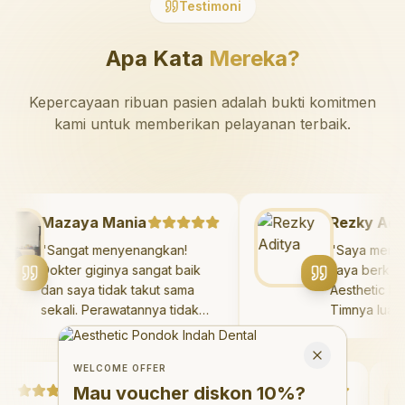
Testimoni
Apa Kata
Mereka?
Kepercayaan ribuan pasien adalah bukti komitmen
kami untuk memberikan pelayanan terbaik.
Mazaya Mania
Rezky 
"
Sangat menyenangkan!
"
Saya m
Dokter giginya sangat baik
saya ber
dan saya tidak takut sama
Aestheti
sekali. Perawatannya tidak
Timnya l
sakit, dan saya bisa bermain
hasilnya
Welcome Offer
di ruang bermain setelahnya.
saya. Sa
Mau voucher diskon <strong>10%</strong>?
Close
Saya suka pergi ke dokter
dengan p
WELCOME OFFER
gigi sekarang!
"
Debby Sahertian
hari.
"
Mau voucher diskon
10%
?