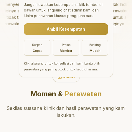
menyenangkan!
"
Aesthetic Pondok Indah
Jangan lewatkan kesempatan—klik tombol di
bawah untuk langsung chat admin kami dan
ginya sangat baik
menawarkan perawatan gigi
klaim penawaran khusus pengguna baru.
tidak takut sama
yang luar biasa untuk semua
erawatannya tidak
orang. Dokter giginya
Ambil Kesempatan
 saya bisa bermain
profesional, ramah, dan
bermain setelahnya.
meluangkan waktu untuk
 pergi ke dokter
mengedukasi pasien tentang
Respon
Promo
Booking
ang!
"
kesehatan gigi dan mulut
Cepat
Member
Mudah
yang baik. Klinik ini terletak di
daerah yang strategis,
Klik sekarang untuk konsultasi dan kami bantu pilih
sehingga nyaman untuk
perawatan yang paling cocok untuk kebutuhanmu.
dikunjungi. Sangat
Galeri
direkomendasikan untuk
perawatan gigi yang nyaman
Momen &
Perawatan
dan berkualitas!
"
Sekilas suasana klinik dan hasil perawatan yang kami
lakukan.