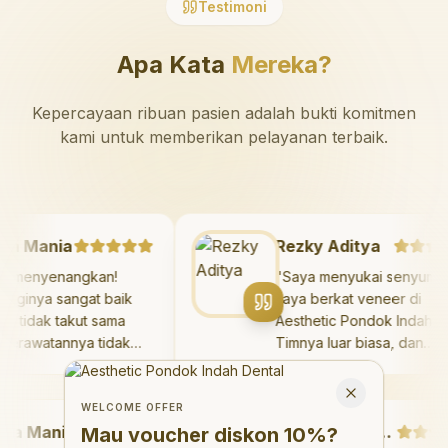
Testimoni
Apa Kata
Mereka?
Kepercayaan ribuan pasien adalah bukti komitmen
kami untuk memberikan pelayanan terbaik.
zaya Mania
Rezky Aditya
angat menyenangkan!
"
Saya menyukai seny
kter giginya sangat baik
saya berkat veneer di
n saya tidak takut sama
Aesthetic Pondok Inda
kali. Perawatannya tidak
Timnya luar biasa, da
kit, dan saya bisa bermain
hasilnya melebihi eks
Welcome Offer
 ruang bermain setelahnya.
saya. Saya tersenyum
Mau voucher diskon <strong>10%</strong>?
Close
ya suka pergi ke dokter
dengan percaya diri s
WELCOME OFFER
 Mania
gi sekarang!
"
hari.
"
Debby Sahertian
Mau voucher diskon
10%
?