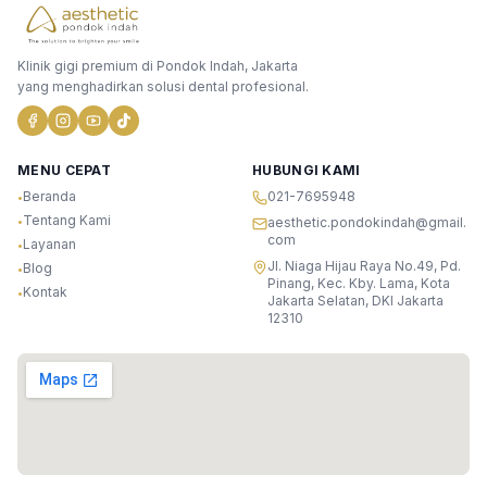
Klinik gigi premium di Pondok Indah, Jakarta
yang menghadirkan solusi dental profesional.
MENU CEPAT
HUBUNGI KAMI
Beranda
021-7695948
•
Tentang Kami
•
aesthetic.pondokindah@gmail.
com
Layanan
•
Jl. Niaga Hijau Raya No.49, Pd.
Blog
•
Pinang, Kec. Kby. Lama, Kota
Kontak
•
Jakarta Selatan, DKI Jakarta
12310