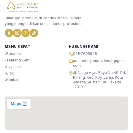
Klinik gigi premium di Pondok Indah, Jakarta
yang menghadirkan solusi dental profesional.
MENU CEPAT
HUBUNGI KAMI
Beranda
021-7695948
•
Tentang Kami
•
aesthetic.pondokindah@gmail.
com
Layanan
•
Jl. Niaga Hijau Raya No.49, Pd.
Blog
•
Pinang, Kec. Kby. Lama, Kota
Kontak
•
Jakarta Selatan, DKI Jakarta
12310