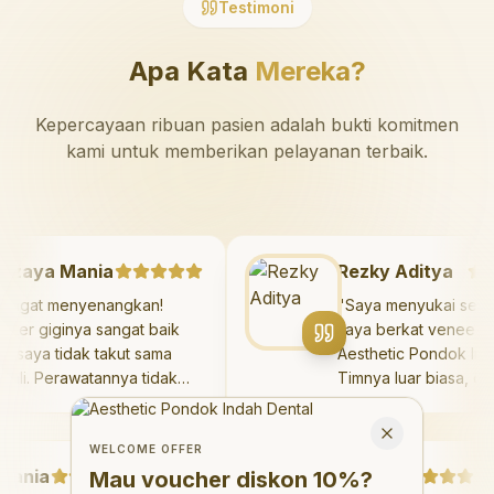
Testimoni
Apa Kata
Mereka?
Kepercayaan ribuan pasien adalah bukti komitmen
kami untuk memberikan pelayanan terbaik.
Mazaya Mania
Rezky Aditya
"
Sangat menyenangkan!
"
Saya menyukai 
Dokter giginya sangat baik
saya berkat venee
dan saya tidak takut sama
Aesthetic Pondok 
sekali. Perawatannya tidak
Timnya luar biasa
sakit, dan saya bisa bermain
hasilnya melebihi
Welcome Offer
di ruang bermain setelahnya.
saya. Saya terse
Mau voucher diskon <strong>10%</strong>?
Close
Saya suka pergi ke dokter
dengan percaya di
WELCOME OFFER
nia
gigi sekarang!
"
Debby Sahertian
hari.
"
Mau voucher diskon
10%
?