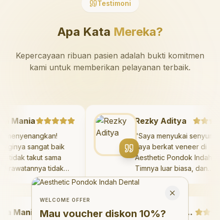
Testimoni
Apa Kata
Mereka?
Kepercayaan ribuan pasien adalah bukti komitmen
kami untuk memberikan pelayanan terbaik.
zaya Mania
Rezky Aditya
ngat menyenangkan!
"
Saya menyukai senyu
ter giginya sangat baik
saya berkat veneer di
 saya tidak takut sama
Aesthetic Pondok Inda
ali. Perawatannya tidak
Timnya luar biasa, dan
it, dan saya bisa bermain
hasilnya melebihi eksp
Welcome Offer
ruang bermain setelahnya.
saya. Saya tersenyum
Mau voucher diskon <strong>10%</strong>?
Close
a suka pergi ke dokter
dengan percaya diri se
WELCOME OFFER
 Mania
i sekarang!
"
hari.
"
Debby Sahertian
Mau voucher diskon
10%
?