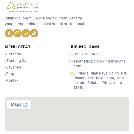
Klinik gigi premium di Pondok Indah, Jakarta
yang menghadirkan solusi dental profesional.
MENU CEPAT
HUBUNGI KAMI
Beranda
021-7695948
•
Tentang Kami
•
aesthetic.pondokindah@gmail.
com
Layanan
•
Jl. Niaga Hijau Raya No.49, Pd.
Blog
•
Pinang, Kec. Kby. Lama, Kota
Kontak
•
Jakarta Selatan, DKI Jakarta
12310