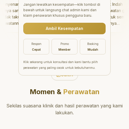
nyenangkan!
"
Aesthetic Pondok Indah
Jangan lewatkan kesempatan—klik tombol di
bawah untuk langsung chat admin kami dan
nya sangat baik
menawarkan perawatan gigi
klaim penawaran khusus pengguna baru.
dak takut sama
yang luar biasa untuk semua
watannya tidak
orang. Dokter giginya
Ambil Kesempatan
aya bisa bermain
profesional, ramah, dan
rmain setelahnya.
meluangkan waktu untuk
ergi ke dokter
mengedukasi pasien tentang
Respon
Promo
Booking
g!
"
kesehatan gigi dan mulut
Cepat
Member
Mudah
yang baik. Klinik ini terletak di
daerah yang strategis,
Klik sekarang untuk konsultasi dan kami bantu pilih
sehingga nyaman untuk
perawatan yang paling cocok untuk kebutuhanmu.
dikunjungi. Sangat
Galeri
direkomendasikan untuk
perawatan gigi yang nyaman
Momen &
Perawatan
dan berkualitas!
"
Sekilas suasana klinik dan hasil perawatan yang kami
lakukan.