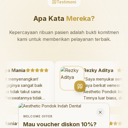
Testimoni
Apa Kata
Mereka?
Kepercayaan ribuan pasien adalah bukti komitmen
kami untuk memberikan pelayanan terbaik.
Mazaya Mania
Rezky Aditya
"
Sangat menyenangkan!
"
Saya menyukai se
Dokter giginya sangat baik
saya berkat veneer 
dan saya tidak takut sama
Aesthetic Pondok In
sekali. Perawatannya tidak
Timnya luar biasa, 
sakit, dan saya bisa bermain
hasilnya melebihi e
Welcome Offer
di ruang bermain setelahnya.
saya. Saya terseny
Mau voucher diskon <strong>10%</strong>?
Close
Saya suka pergi ke dokter
dengan percaya diri
WELCOME OFFER
ania
gigi sekarang!
"
hari.
Debby Sahertian
"
Mau voucher diskon
10%
?