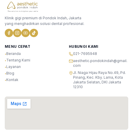
Klinik gigi premium di Pondok Indah, Jakarta
yang menghadirkan solusi dental profesional.
MENU CEPAT
HUBUNGI KAMI
Beranda
021-7695948
•
Tentang Kami
•
aesthetic.pondokindah@gmail.
com
Layanan
•
Jl. Niaga Hijau Raya No.49, Pd.
Blog
•
Pinang, Kec. Kby. Lama, Kota
Kontak
•
Jakarta Selatan, DKI Jakarta
12310