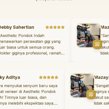
Debby Sahertian
"
Aesthetic Pondok Indah
menawarkan perawatan gigi yang
luar biasa untuk semua orang.
Dokter giginya profesional, ramah,
dan meluangkan waktu untuk
mengedukasi pasien tentang
kesehatan gigi dan mulut yang baik.
Klinik ini terletak di daerah yang
ya
Mazaya Mani
strategis, sehingga nyaman untuk
kai senyum baru saya
"
Sangat menyen
dikunjungi. Sangat
r di Aesthetic Pondok
giginya sangat ba
direkomendasikan untuk perawatan
 luar biasa, dan
takut sama sekal
gigi yang nyaman dan berkualitas!
"
bihi ekspektasi saya.
tidak sakit, dan 