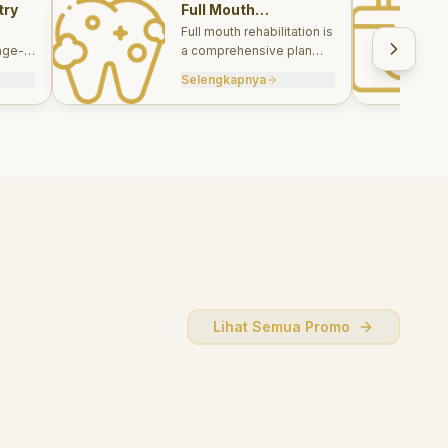
try
Full Mouth
Rehabilitations
Full mouth rehabilitation is
age-
a comprehensive plan
care
combining restorative and
Selengkapnya
, and
aesthetic treatments to
rebuild function, comfort,
and smile harmony.
Lihat Semua Promo