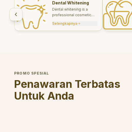
Dental Whitening
Dental whitening is a
professional cosmetic
treatment designed to
Selengkapnya
brighten your smile safely
and effectively.
PROMO SPESIAL
Penawaran Terbatas
Untuk Anda