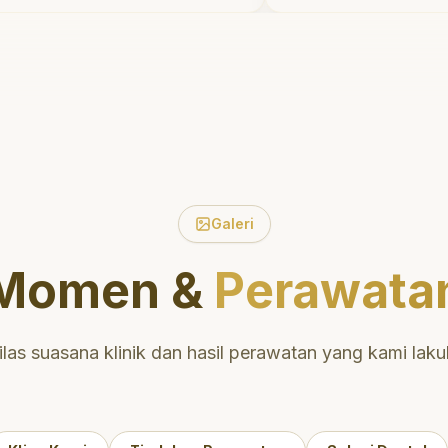
yum dengan percaya
ruang bermain s
i.
"
suka pergi ke dok
Galeri
Momen &
Perawata
ilas suasana klinik dan hasil perawatan yang kami laku