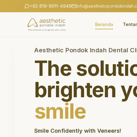
+62 819-9011-4949
info@aestheticpondokindah.
Beranda
Tenta
Aesthetic Pondok Indah Dental Cl
The soluti
brighten y
smile
Smile Confidently with Veneers!