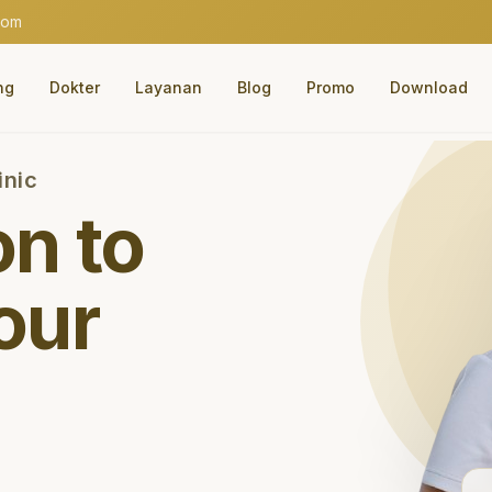
com
ng
Dokter
Layanan
Blog
Promo
Download
inic
on to
our