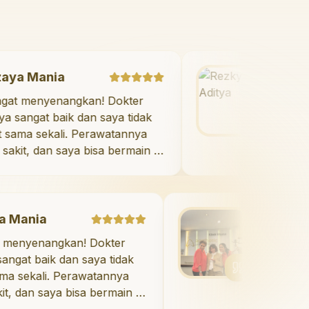
Mazaya Mania
"
Sangat menyenangkan! Dokter
giginya sangat baik dan saya tidak
takut sama sekali. Perawatannya
tidak sakit, dan saya bisa bermain di
ruang bermain setelahnya. Saya
suka pergi ke dokter gigi sekarang!
"
a
Debby Sahertian
angkan! Dokter
"
Aesthetic Pondok I
ik dan saya tidak
menawarkan perawat
i. Perawatannya
luar biasa untuk se
saya bisa bermain di
Dokter giginya profe