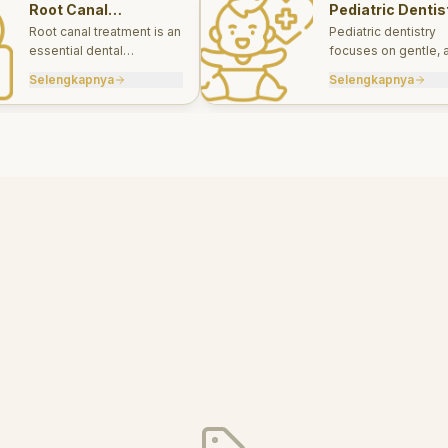
Root Canal
Pediatric Dentis
Treatments
Root canal treatment is an
Pediatric dentistry
essential dental
focuses on gentle, 
procedure designed to
appropriate dental 
Selengkapnya
Selengkapnya
save a tooth that has
for infants, children
been severely damaged
teens.
by infection or decay.