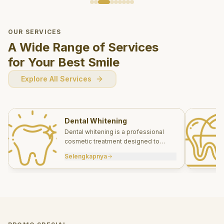
OUR SERVICES
A Wide Range of Services
for Your Best Smile
Explore All Services
Dental Whitening
Dental whitening is a professional
cosmetic treatment designed to
brighten your smile safely and
Selengkapnya
effectively.