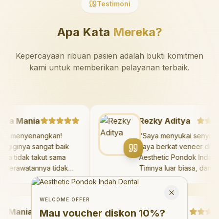
Testimoni
Apa Kata
Mereka?
Kepercayaan ribuan pasien adalah bukti komitmen
kami untuk memberikan pelayanan terbaik.
azaya Mania
Rezky Aditya
Sangat menyenangkan!
"
Saya menyukai sen
okter giginya sangat baik
saya berkat veneer 
an saya tidak takut sama
Aesthetic Pondok In
ekali. Perawatannya tidak
Timnya luar biasa, d
akit, dan saya bisa bermain
hasilnya melebihi ek
Welcome Offer
i ruang bermain setelahnya.
saya. Saya tersenyu
Mau voucher diskon <strong>10%</strong>?
Close
aya suka pergi ke dokter
dengan percaya diri 
WELCOME OFFER
Mania
igi sekarang!
"
hari.
"
Debby Sahertian
Mau voucher diskon
10%
?