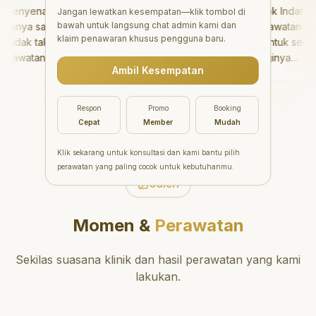
enyenangkan!
"
Aesthetic Pondok Indah
Jangan lewatkan kesempatan—klik tombol di
bawah untuk langsung chat admin kami dan
nya sangat baik
menawarkan perawatan gigi
klaim penawaran khusus pengguna baru.
dak takut sama
yang luar biasa untuk semua
awatannya tidak
orang. Dokter giginya
Ambil Kesempatan
saya bisa bermain
profesional, ramah, dan
rmain setelahnya.
meluangkan waktu untuk
pergi ke dokter
mengedukasi pasien tentang
Respon
Promo
Booking
ng!
"
kesehatan gigi dan mulut
Cepat
Member
Mudah
yang baik. Klinik ini terletak di
daerah yang strategis,
Klik sekarang untuk konsultasi dan kami bantu pilih
sehingga nyaman untuk
perawatan yang paling cocok untuk kebutuhanmu.
dikunjungi. Sangat
Galeri
direkomendasikan untuk
perawatan gigi yang nyaman
Momen &
Perawatan
dan berkualitas!
"
Sekilas suasana klinik dan hasil perawatan yang kami
lakukan.