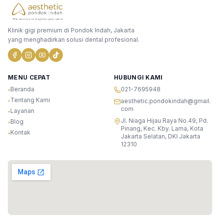
Klinik gigi premium di Pondok Indah, Jakarta
yang menghadirkan solusi dental profesional.
MENU CEPAT
HUBUNGI KAMI
Beranda
021-7695948
•
Tentang Kami
•
aesthetic.pondokindah@gmail.
com
Layanan
•
Jl. Niaga Hijau Raya No.49, Pd.
Blog
•
Pinang, Kec. Kby. Lama, Kota
Kontak
•
Jakarta Selatan, DKI Jakarta
12310