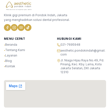
Klinik gigi premium di Pondok Indah, Jakarta
yang menghadirkan solusi dental profesional.
MENU CEPAT
HUBUNGI KAMI
Beranda
021-7695948
•
Tentang Kami
•
aesthetic.pondokindah@gmail.
com
Layanan
•
Jl. Niaga Hijau Raya No.49, Pd.
Blog
•
Pinang, Kec. Kby. Lama, Kota
Kontak
•
Jakarta Selatan, DKI Jakarta
12310