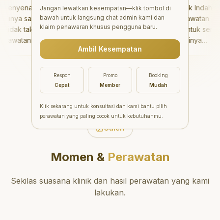
enyenangkan!
"
Aesthetic Pondok Indah
Jangan lewatkan kesempatan—klik tombol di
bawah untuk langsung chat admin kami dan
inya sangat baik
menawarkan perawatan gigi
klaim penawaran khusus pengguna baru.
idak takut sama
yang luar biasa untuk semua
rawatannya tidak
orang. Dokter giginya
Ambil Kesempatan
saya bisa bermain
profesional, ramah, dan
ermain setelahnya.
meluangkan waktu untuk
pergi ke dokter
mengedukasi pasien tentang
Respon
Promo
Booking
ng!
"
kesehatan gigi dan mulut
Cepat
Member
Mudah
yang baik. Klinik ini terletak di
daerah yang strategis,
Klik sekarang untuk konsultasi dan kami bantu pilih
sehingga nyaman untuk
perawatan yang paling cocok untuk kebutuhanmu.
dikunjungi. Sangat
Galeri
direkomendasikan untuk
perawatan gigi yang nyaman
Momen &
Perawatan
dan berkualitas!
"
Sekilas suasana klinik dan hasil perawatan yang kami
lakukan.