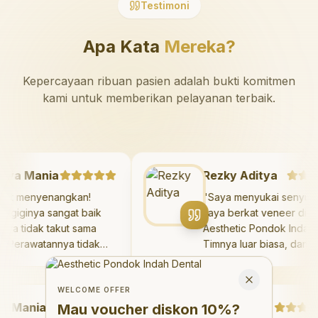
Testimoni
Apa Kata
Mereka?
Kepercayaan ribuan pasien adalah bukti komitmen
kami untuk memberikan pelayanan terbaik.
azaya Mania
Rezky Aditya
Sangat menyenangkan!
"
Saya menyukai sen
okter giginya sangat baik
saya berkat veneer d
an saya tidak takut sama
Aesthetic Pondok Ind
ekali. Perawatannya tidak
Timnya luar biasa, d
akit, dan saya bisa bermain
hasilnya melebihi ek
Welcome Offer
i ruang bermain setelahnya.
saya. Saya tersenyu
Mau voucher diskon <strong>10%</strong>?
Close
aya suka pergi ke dokter
dengan percaya diri 
WELCOME OFFER
Mania
igi sekarang!
"
hari.
"
Debby Sahertian
Mau voucher diskon
10%
?