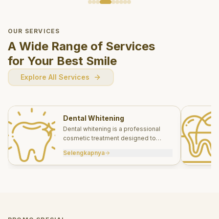
OUR SERVICES
A Wide Range of Services
for Your Best Smile
Explore All Services
Dental Whitening
Dental whitening is a professional
cosmetic treatment designed to
brighten your smile safely and
Selengkapnya
effectively.