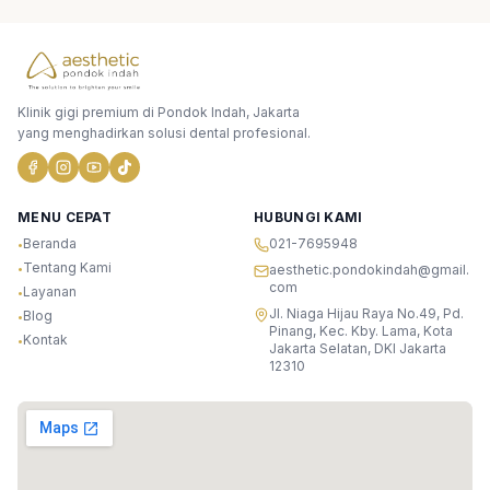
Klinik gigi premium di Pondok Indah, Jakarta
yang menghadirkan solusi dental profesional.
MENU CEPAT
HUBUNGI KAMI
Beranda
021-7695948
•
Tentang Kami
•
aesthetic.pondokindah@gmail.
com
Layanan
•
Jl. Niaga Hijau Raya No.49, Pd.
Blog
•
Pinang, Kec. Kby. Lama, Kota
Kontak
•
Jakarta Selatan, DKI Jakarta
12310