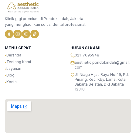
Klinik gigi premium di Pondok Indah, Jakarta
yang menghadirkan solusi dental profesional.
MENU CEPAT
HUBUNGI KAMI
Beranda
021-7695948
•
Tentang Kami
•
aesthetic.pondokindah@gmail.
com
Layanan
•
Jl. Niaga Hijau Raya No.49, Pd.
Blog
•
Pinang, Kec. Kby. Lama, Kota
Kontak
•
Jakarta Selatan, DKI Jakarta
12310