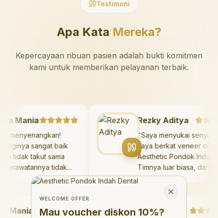
Testimoni
Apa Kata
Mereka?
Kepercayaan ribuan pasien adalah bukti komitmen
kami untuk memberikan pelayanan terbaik.
azaya Mania
Rezky Aditya
Sangat menyenangkan!
"
Saya menyukai sen
kter giginya sangat baik
saya berkat veneer d
n saya tidak takut sama
Aesthetic Pondok Ind
kali. Perawatannya tidak
Timnya luar biasa, da
kit, dan saya bisa bermain
hasilnya melebihi eks
Welcome Offer
 ruang bermain setelahnya.
saya. Saya tersenyu
Mau voucher diskon <strong>10%</strong>?
Close
ya suka pergi ke dokter
dengan percaya diri 
WELCOME OFFER
Mania
gi sekarang!
"
hari.
"
Debby Sahertian
Mau voucher diskon
10%
?