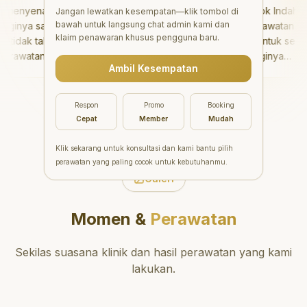
enyenangkan!
"
Aesthetic Pondok Indah
Jangan lewatkan kesempatan—klik tombol di
bawah untuk langsung chat admin kami dan
inya sangat baik
menawarkan perawatan gigi
klaim penawaran khusus pengguna baru.
idak takut sama
yang luar biasa untuk semua
rawatannya tidak
orang. Dokter giginya
Ambil Kesempatan
 saya bisa bermain
profesional, ramah, dan
ermain setelahnya.
meluangkan waktu untuk
pergi ke dokter
mengedukasi pasien tentang
Respon
Promo
Booking
ang!
"
kesehatan gigi dan mulut
Cepat
Member
Mudah
yang baik. Klinik ini terletak di
daerah yang strategis,
Klik sekarang untuk konsultasi dan kami bantu pilih
sehingga nyaman untuk
perawatan yang paling cocok untuk kebutuhanmu.
dikunjungi. Sangat
Galeri
direkomendasikan untuk
perawatan gigi yang nyaman
Momen &
Perawatan
dan berkualitas!
"
Sekilas suasana klinik dan hasil perawatan yang kami
lakukan.