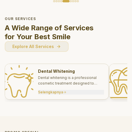
OUR SERVICES
A Wide Range of Services
for Your Best Smile
Explore All Services
Dental Whitening
Dental whitening is a professional
cosmetic treatment designed to
brighten your smile safely and
Selengkapnya
effectively.