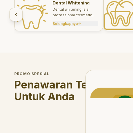
Dental Whitening
Dental whitening is a
professional cosmetic
treatment designed to
Selengkapnya
brighten your smile safely
and effectively.
Welcome Offer
PROMO SPESIAL
Mau voucher diskon <s
Penawaran Terbatas
Untuk Anda