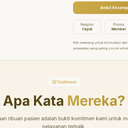
Ambil Kesemp
Belum ada promo tersedia saat ini.
Respon
Promo
Cepat
Member
Klik sekarang untuk konsultasi dan 
perawatan yang paling cocok untu
Testimoni
Apa Kata
Mereka?
an ribuan pasien adalah bukti komitmen kami untuk 
pelayanan terbaik.