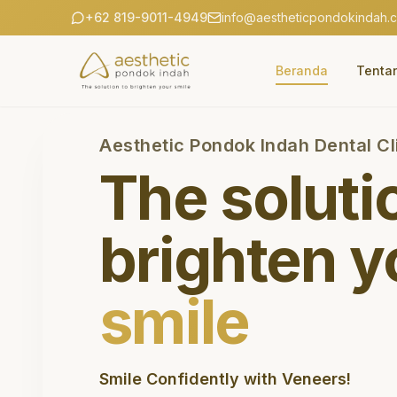
+62 819-9011-4949
info@aestheticpondokindah.
Beranda
Tenta
Aesthetic Pondok Indah Dental Cl
The soluti
brighten y
smile
Smile Confidently with Veneers!