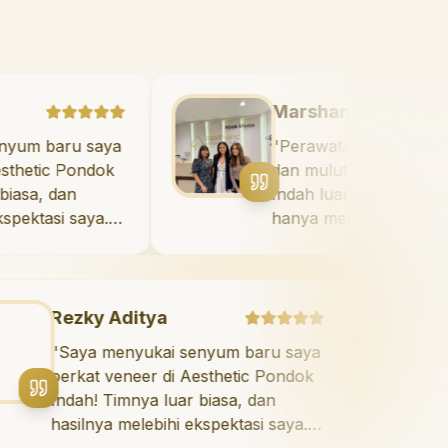
ditya
Marshanda
nyukai senyum baru saya
"
Perawatan un
neer di Aesthetic Pondok
dan mulut di 
mnya luar biasa, dan
Indah luar bia
elebihi ekspektasi saya.
hanya membe
senyum dengan percaya
tidak menyakit
hari.
"
meluangkan w
mengedukasi 
perawatan da
zky Aditya
Maza
yang tepat. S
aya menyukai senyum baru saya
"
Sang
direkomendas
rkat veneer di Aesthetic Pondok
giginy
dah! Timnya luar biasa, dan
takut 
silnya melebihi ekspektasi saya.
tidak 