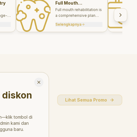
try
Full Mouth
Rehabilitations
Full mouth rehabilitation is
age-
a comprehensive plan
care
combining restorative and
Selengkapnya
, and
aesthetic treatments to
rebuild function, comfort,
and smile harmony.
Close
 diskon
Lihat Semua Promo
—klik tombol di
admin kami dan
gguna baru.