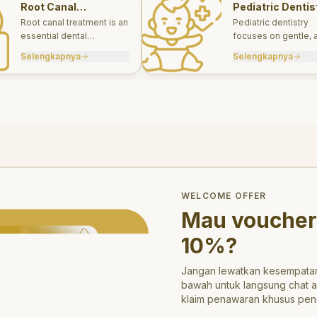
Root Canal
Pediatric Dentis
Treatments
Root canal treatment is an
Pediatric dentistry
essential dental
focuses on gentle, 
procedure designed to
appropriate dental 
Selengkapnya
Selengkapnya
save a tooth that has
for infants, children
been severely damaged
teens.
by infection or decay.
trong>10%</strong>?
WELCOME OFFER
Mau voucher
10%
?
Jangan lewatkan kesempatan
bawah untuk langsung chat 
klaim penawaran khusus pen