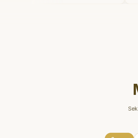
dan meluangkan waktu untuk
mengedukasi pasien tentang
kesehatan gigi dan mulut yang baik.
Klinik ini terletak di daerah yang
strategis, sehingga nyaman untuk
dikunjungi. Sangat
direkomendasikan untuk perawatan
gigi yang nyaman dan berkualitas!
"
Sek