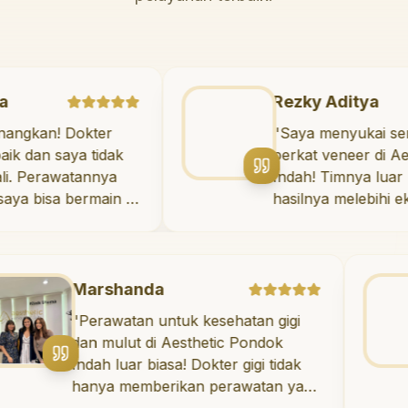
ya Mania
Rezky A
at menyenangkan! Dokter
"
Saya me
a sangat baik dan saya tidak
berkat ve
sama sekali. Perawatannya
Indah! Ti
sakit, dan saya bisa bermain di
hasilnya m
bermain setelahnya. Saya
Saya ter
ergi ke dokter gigi sekarang!
"
diri setiap 
Marshanda
Re
"
Perawatan untuk kesehatan gigi
"
S
dan mulut di Aesthetic Pondok
be
Indah luar biasa! Dokter gigi tidak
In
hanya memberikan perawatan yang
ha