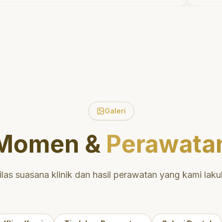
tidak menyakitkan tetapi juga
Sa
meluangkan waktu untuk
dir
mengedukasi saya mengenai teknik
perawatan dan pembersihan gigi
yang tepat. Sangat
direkomendasikan!
"
Galeri
Momen &
Perawata
ilas suasana klinik dan hasil perawatan yang kami laku