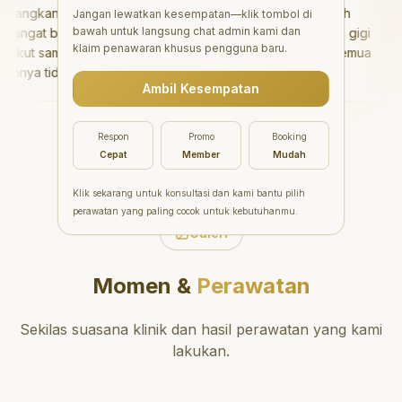
angkan!
"
Aesthetic Pondok Indah
Jangan lewatkan kesempatan—klik tombol di
bawah untuk langsung chat admin kami dan
angat baik
menawarkan perawatan gigi
klaim penawaran khusus pengguna baru.
akut sama
yang luar biasa untuk semua
nya tidak
orang. Dokter giginya
Ambil Kesempatan
isa bermain
profesional, ramah, dan
 setelahnya.
meluangkan waktu untuk
ke dokter
mengedukasi pasien tentang
Respon
Promo
Booking
kesehatan gigi dan mulut
Cepat
Member
Mudah
yang baik. Klinik ini terletak di
daerah yang strategis,
Klik sekarang untuk konsultasi dan kami bantu pilih
sehingga nyaman untuk
perawatan yang paling cocok untuk kebutuhanmu.
dikunjungi. Sangat
Galeri
direkomendasikan untuk
perawatan gigi yang nyaman
Momen &
Perawatan
dan berkualitas!
"
Sekilas suasana klinik dan hasil perawatan yang kami
lakukan.