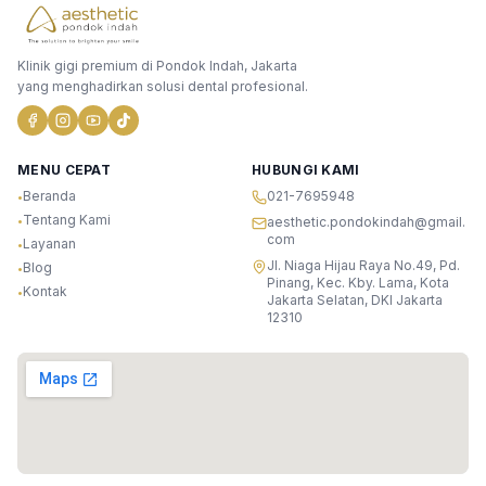
Klinik gigi premium di Pondok Indah, Jakarta
yang menghadirkan solusi dental profesional.
MENU CEPAT
HUBUNGI KAMI
Beranda
021-7695948
•
Tentang Kami
•
aesthetic.pondokindah@gmail.
com
Layanan
•
Jl. Niaga Hijau Raya No.49, Pd.
Blog
•
Pinang, Kec. Kby. Lama, Kota
Kontak
•
Jakarta Selatan, DKI Jakarta
12310