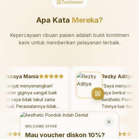
Testimoni
Apa Kata
Mereka?
Kepercayaan ribuan pasien adalah bukti komitmen
kami untuk memberikan pelayanan terbaik.
Mazaya Mania
Rezky Adity
"
Sangat menyenangkan!
"
Saya menyuka
Dokter giginya sangat baik
saya berkat ve
dan saya tidak takut sama
Aesthetic Pond
sekali. Perawatannya tidak
Timnya luar bi
sakit, dan saya bisa bermain
hasilnya meleb
Welcome Offer
di ruang bermain setelahnya.
saya. Saya te
Mau voucher diskon <strong>10%</strong>?
Close
Saya suka pergi ke dokter
dengan percaya
WELCOME OFFER
a
gigi sekarang!
"
Debby Sahertian
hari.
"
Mau voucher diskon
10%
?