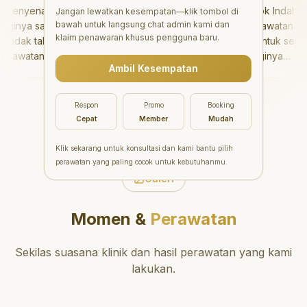
enyenangkan!
"
Aesthetic Pondok Indah
Jangan lewatkan kesempatan—klik tombol di
bawah untuk langsung chat admin kami dan
inya sangat baik
menawarkan perawatan gigi
klaim penawaran khusus pengguna baru.
idak takut sama
yang luar biasa untuk semua
rawatannya tidak
orang. Dokter giginya
Ambil Kesempatan
 saya bisa bermain
profesional, ramah, dan
ermain setelahnya.
meluangkan waktu untuk
pergi ke dokter
mengedukasi pasien tentang
Respon
Promo
Booking
ang!
"
kesehatan gigi dan mulut
Cepat
Member
Mudah
yang baik. Klinik ini terletak di
daerah yang strategis,
Klik sekarang untuk konsultasi dan kami bantu pilih
sehingga nyaman untuk
perawatan yang paling cocok untuk kebutuhanmu.
dikunjungi. Sangat
Galeri
direkomendasikan untuk
perawatan gigi yang nyaman
Momen &
Perawatan
dan berkualitas!
"
Sekilas suasana klinik dan hasil perawatan yang kami
lakukan.