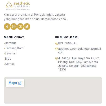
Klinik gigi premium di Pondok Indah, Jakarta
yang menghadirkan solusi dental profesional.
MENU CEPAT
HUBUNGI KAMI
Beranda
021-7695948
•
Tentang Kami
•
aesthetic.pondokindah@gmail.
com
Layanan
•
Jl. Niaga Hijau Raya No.49, Pd.
Blog
•
Pinang, Kec. Kby. Lama, Kota
Kontak
•
Jakarta Selatan, DKI Jakarta
12310