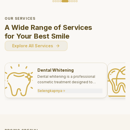
OUR SERVICES
A Wide Range of Services
for Your Best Smile
Explore All Services
Dental Whitening
Dental whitening is a professional
cosmetic treatment designed to
brighten your smile safely and
Selengkapnya
effectively.