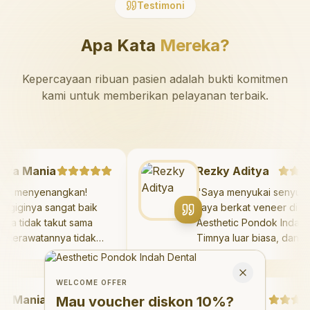
Testimoni
Apa Kata
Mereka?
Kepercayaan ribuan pasien adalah bukti komitmen
kami untuk memberikan pelayanan terbaik.
azaya Mania
Rezky Aditya
Sangat menyenangkan!
"
Saya menyukai sen
okter giginya sangat baik
saya berkat veneer d
an saya tidak takut sama
Aesthetic Pondok Ind
ekali. Perawatannya tidak
Timnya luar biasa, da
kit, dan saya bisa bermain
hasilnya melebihi eks
Welcome Offer
i ruang bermain setelahnya.
saya. Saya tersenyu
Mau voucher diskon <strong>10%</strong>?
Close
aya suka pergi ke dokter
dengan percaya diri 
WELCOME OFFER
Mania
gi sekarang!
"
hari.
"
Debby Sahertian
Mau voucher diskon
10%
?