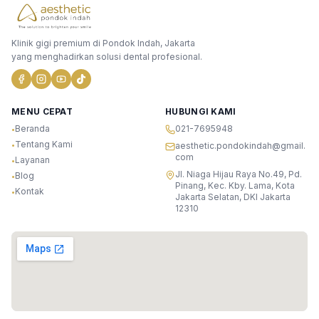
Klinik gigi premium di Pondok Indah, Jakarta
yang menghadirkan solusi dental profesional.
MENU CEPAT
HUBUNGI KAMI
Beranda
021-7695948
•
Tentang Kami
•
aesthetic.pondokindah@gmail.
com
Layanan
•
Jl. Niaga Hijau Raya No.49, Pd.
Blog
•
Pinang, Kec. Kby. Lama, Kota
Kontak
•
Jakarta Selatan, DKI Jakarta
12310