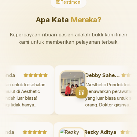
Testimoni
Apa Kata
Mereka?
Kepercayaan ribuan pasien adalah bukti komitmen
kami untuk memberikan pelayanan terbaik.
arshanda
Debby Sahertian
erawatan untuk kesehatan
"
Aesthetic Pondok In
gi dan mulut di Aesthetic
menawarkan perawata
ndok Indah luar biasa!
yang luar biasa untu
kter gigi tidak hanya
orang. Dokter giginya
mberikan perawatan yang
profesional, ramah, d
dak menyakitkan tetapi juga
meluangkan waktu un
luangkan waktu untuk
mengedukasi pasien 
nda
ngedukasi saya mengenai
Rezky Aditya
kesehatan gigi dan mu