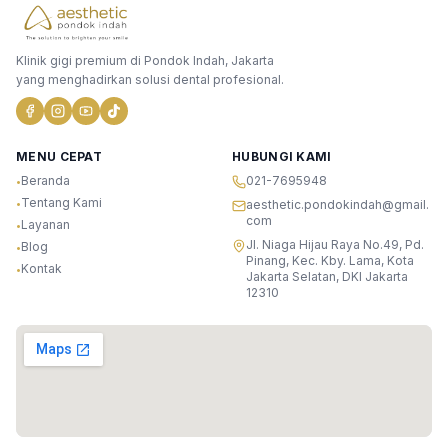
Klinik gigi premium di Pondok Indah, Jakarta
yang menghadirkan solusi dental profesional.
MENU CEPAT
HUBUNGI KAMI
Beranda
021-7695948
•
Tentang Kami
•
aesthetic.pondokindah@gmail.
com
Layanan
•
Jl. Niaga Hijau Raya No.49, Pd.
Blog
•
Pinang, Kec. Kby. Lama, Kota
Kontak
•
Jakarta Selatan, DKI Jakarta
12310