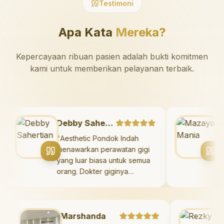
Testimoni
Apa Kata
Mereka?
Kepercayaan ribuan pasien adalah bukti komitmen
kami untuk memberikan pelayanan terbaik.
Debby Sahertian
an
"
Aesthetic Pondok Indah
menawarkan perawatan gigi
yang luar biasa untuk semua
orang. Dokter giginya
ng
profesional, ramah, dan
ga
meluangkan waktu untuk
mengedukasi pasien tentang
ai
Marshanda
kesehatan gigi dan mulut
Rez