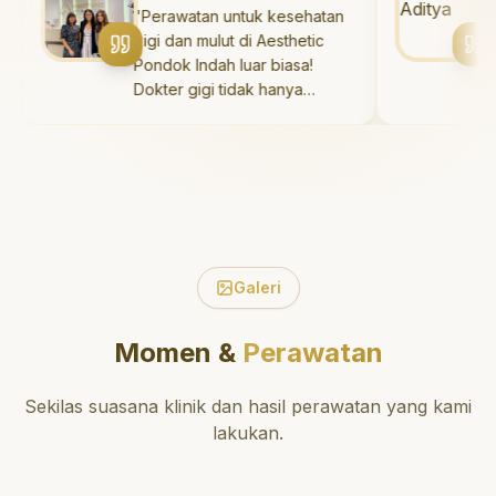
yang baik. Klinik ini terletak di
"
Perawatan untuk kesehatan
"
Say
t.
daerah yang strategis,
gigi dan mulut di Aesthetic
saya
"
sehingga nyaman untuk
Pondok Indah luar biasa!
Aest
dikunjungi. Sangat
Dokter gigi tidak hanya
Timn
direkomendasikan untuk
memberikan perawatan yang
hasi
perawatan gigi yang nyaman
tidak menyakitkan tetapi juga
saya
dan berkualitas!
"
meluangkan waktu untuk
deng
mengedukasi saya mengenai
hari.
teknik perawatan dan
pembersihan gigi yang tepat.
Sangat direkomendasikan!
"
Galeri
Momen &
Perawatan
Sekilas suasana klinik dan hasil perawatan yang kami
lakukan.