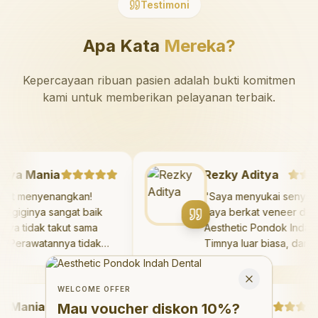
Testimoni
Apa Kata
Mereka?
Kepercayaan ribuan pasien adalah bukti komitmen
kami untuk memberikan pelayanan terbaik.
azaya Mania
Rezky Aditya
Sangat menyenangkan!
"
Saya menyukai sen
okter giginya sangat baik
saya berkat veneer 
an saya tidak takut sama
Aesthetic Pondok In
ekali. Perawatannya tidak
Timnya luar biasa, d
akit, dan saya bisa bermain
hasilnya melebihi ek
Welcome Offer
i ruang bermain setelahnya.
saya. Saya tersenyu
Mau voucher diskon <strong>10%</strong>?
Close
aya suka pergi ke dokter
dengan percaya diri 
WELCOME OFFER
Mania
igi sekarang!
"
hari.
"
Debby Sahertian
Mau voucher diskon
10%
?