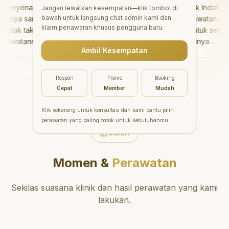
enyenangkan!
"
Aesthetic Pondok Indah
Jangan lewatkan kesempatan—klik tombol di
bawah untuk langsung chat admin kami dan
nya sangat baik
menawarkan perawatan gigi
klaim penawaran khusus pengguna baru.
dak takut sama
yang luar biasa untuk semua
awatannya tidak
orang. Dokter giginya
Ambil Kesempatan
saya bisa bermain
profesional, ramah, dan
rmain setelahnya.
meluangkan waktu untuk
pergi ke dokter
mengedukasi pasien tentang
Respon
Promo
Booking
ng!
"
kesehatan gigi dan mulut
Cepat
Member
Mudah
yang baik. Klinik ini terletak di
daerah yang strategis,
Klik sekarang untuk konsultasi dan kami bantu pilih
sehingga nyaman untuk
perawatan yang paling cocok untuk kebutuhanmu.
dikunjungi. Sangat
Galeri
direkomendasikan untuk
perawatan gigi yang nyaman
Momen &
Perawatan
dan berkualitas!
"
Sekilas suasana klinik dan hasil perawatan yang kami
lakukan.