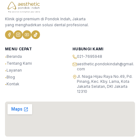
Klinik gigi premium di Pondok Indah, Jakarta
yang menghadirkan solusi dental profesional.
MENU CEPAT
HUBUNGI KAMI
Beranda
021-7695948
•
Tentang Kami
•
aesthetic.pondokindah@gmail.
com
Layanan
•
Jl. Niaga Hijau Raya No.49, Pd.
Blog
•
Pinang, Kec. Kby. Lama, Kota
Kontak
•
Jakarta Selatan, DKI Jakarta
12310