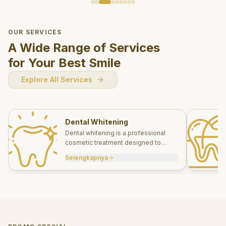
OUR SERVICES
A Wide Range of Services
for Your Best Smile
Explore All Services
Dental Whitening
Dental whitening is a professional
cosmetic treatment designed to
brighten your smile safely and
Selengkapnya
effectively.