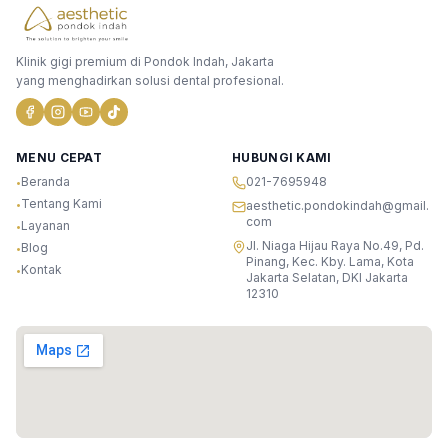
Klinik gigi premium di Pondok Indah, Jakarta
yang menghadirkan solusi dental profesional.
MENU CEPAT
HUBUNGI KAMI
Beranda
021-7695948
•
Tentang Kami
•
aesthetic.pondokindah@gmail.
com
Layanan
•
Jl. Niaga Hijau Raya No.49, Pd.
Blog
•
Pinang, Kec. Kby. Lama, Kota
Kontak
•
Jakarta Selatan, DKI Jakarta
12310