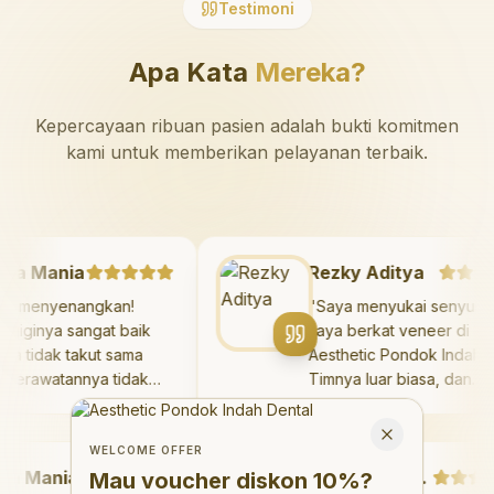
Testimoni
Apa Kata
Mereka?
Kepercayaan ribuan pasien adalah bukti komitmen
kami untuk memberikan pelayanan terbaik.
azaya Mania
Rezky Aditya
angat menyenangkan!
"
Saya menyukai seny
kter giginya sangat baik
saya berkat veneer d
n saya tidak takut sama
Aesthetic Pondok Ind
kali. Perawatannya tidak
Timnya luar biasa, da
kit, dan saya bisa bermain
hasilnya melebihi eks
Welcome Offer
 ruang bermain setelahnya.
saya. Saya tersenyum
Mau voucher diskon <strong>10%</strong>?
Close
ya suka pergi ke dokter
dengan percaya diri s
WELCOME OFFER
Mania
gi sekarang!
"
hari.
"
Debby Sahertian
Mau voucher diskon
10%
?