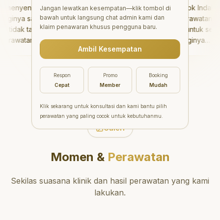
enyenangkan!
"
Aesthetic Pondok Indah
Jangan lewatkan kesempatan—klik tombol di
bawah untuk langsung chat admin kami dan
inya sangat baik
menawarkan perawatan gigi
klaim penawaran khusus pengguna baru.
idak takut sama
yang luar biasa untuk semua
rawatannya tidak
orang. Dokter giginya
Ambil Kesempatan
 saya bisa bermain
profesional, ramah, dan
ermain setelahnya.
meluangkan waktu untuk
 pergi ke dokter
mengedukasi pasien tentang
Respon
Promo
Booking
ang!
"
kesehatan gigi dan mulut
Cepat
Member
Mudah
yang baik. Klinik ini terletak di
daerah yang strategis,
Klik sekarang untuk konsultasi dan kami bantu pilih
sehingga nyaman untuk
perawatan yang paling cocok untuk kebutuhanmu.
dikunjungi. Sangat
Galeri
direkomendasikan untuk
perawatan gigi yang nyaman
Momen &
Perawatan
dan berkualitas!
"
Sekilas suasana klinik dan hasil perawatan yang kami
lakukan.