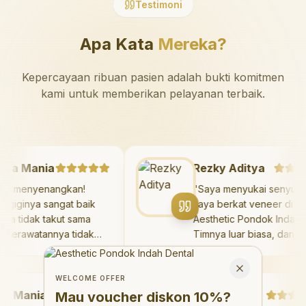
Testimoni
Apa Kata
Mereka?
Kepercayaan ribuan pasien adalah bukti komitmen
kami untuk memberikan pelayanan terbaik.
azaya Mania
Rezky Aditya
Sangat menyenangkan!
"
Saya menyukai sen
kter giginya sangat baik
saya berkat veneer d
n saya tidak takut sama
Aesthetic Pondok Ind
kali. Perawatannya tidak
Timnya luar biasa, da
kit, dan saya bisa bermain
hasilnya melebihi eks
Welcome Offer
 ruang bermain setelahnya.
saya. Saya tersenyu
Mau voucher diskon <strong>10%</strong>?
Close
ya suka pergi ke dokter
dengan percaya diri 
WELCOME OFFER
Mania
gi sekarang!
"
hari.
"
Debby Sahertian
Mau voucher diskon
10%
?