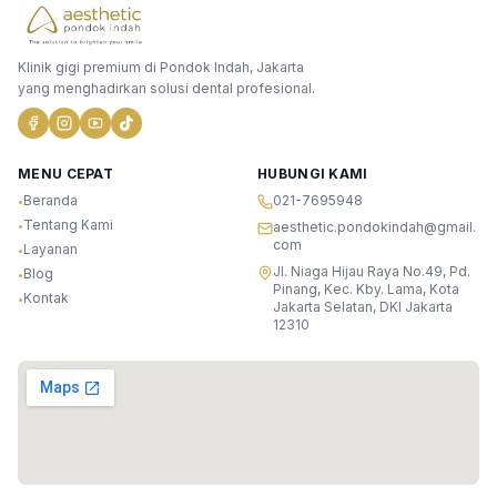
Klinik gigi premium di Pondok Indah, Jakarta
yang menghadirkan solusi dental profesional.
MENU CEPAT
HUBUNGI KAMI
Beranda
021-7695948
•
Tentang Kami
•
aesthetic.pondokindah@gmail.
com
Layanan
•
Jl. Niaga Hijau Raya No.49, Pd.
Blog
•
Pinang, Kec. Kby. Lama, Kota
Kontak
•
Jakarta Selatan, DKI Jakarta
12310