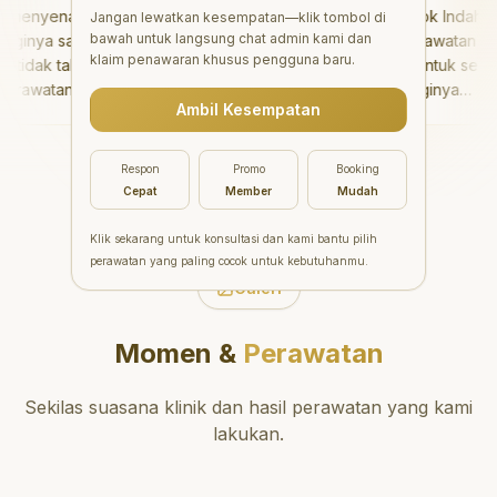
enyenangkan!
"
Aesthetic Pondok Indah
Jangan lewatkan kesempatan—klik tombol di
bawah untuk langsung chat admin kami dan
inya sangat baik
menawarkan perawatan gigi
klaim penawaran khusus pengguna baru.
idak takut sama
yang luar biasa untuk semua
rawatannya tidak
orang. Dokter giginya
Ambil Kesempatan
 saya bisa bermain
profesional, ramah, dan
ermain setelahnya.
meluangkan waktu untuk
pergi ke dokter
mengedukasi pasien tentang
Respon
Promo
Booking
ang!
"
kesehatan gigi dan mulut
Cepat
Member
Mudah
yang baik. Klinik ini terletak di
daerah yang strategis,
Klik sekarang untuk konsultasi dan kami bantu pilih
sehingga nyaman untuk
perawatan yang paling cocok untuk kebutuhanmu.
dikunjungi. Sangat
Galeri
direkomendasikan untuk
perawatan gigi yang nyaman
Momen &
Perawatan
dan berkualitas!
"
Sekilas suasana klinik dan hasil perawatan yang kami
lakukan.