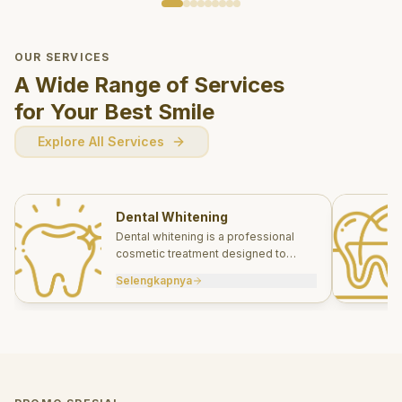
OUR SERVICES
A Wide Range of Services
for Your Best Smile
Explore All Services
Dental Whitening
Dental whitening is a professional
cosmetic treatment designed to
brighten your smile safely and
Selengkapnya
effectively.