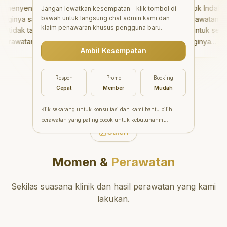
menyenangkan!
"
Aesthetic Pondok Indah
Jangan lewatkan kesempatan—klik tombol di
bawah untuk langsung chat admin kami dan
inya sangat baik
menawarkan perawatan gigi
klaim penawaran khusus pengguna baru.
idak takut sama
yang luar biasa untuk semua
rawatannya tidak
orang. Dokter giginya
Ambil Kesempatan
 saya bisa bermain
profesional, ramah, dan
ermain setelahnya.
meluangkan waktu untuk
 pergi ke dokter
mengedukasi pasien tentang
Respon
Promo
Booking
ang!
"
kesehatan gigi dan mulut
Cepat
Member
Mudah
yang baik. Klinik ini terletak di
daerah yang strategis,
Klik sekarang untuk konsultasi dan kami bantu pilih
sehingga nyaman untuk
perawatan yang paling cocok untuk kebutuhanmu.
dikunjungi. Sangat
Galeri
direkomendasikan untuk
perawatan gigi yang nyaman
Momen &
Perawatan
dan berkualitas!
"
Sekilas suasana klinik dan hasil perawatan yang kami
lakukan.