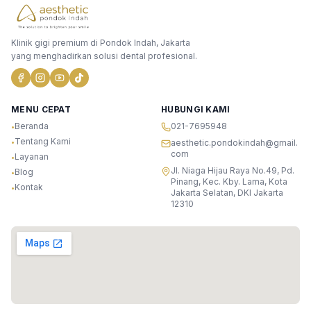
Klinik gigi premium di Pondok Indah, Jakarta
yang menghadirkan solusi dental profesional.
MENU CEPAT
HUBUNGI KAMI
Beranda
021-7695948
•
Tentang Kami
•
aesthetic.pondokindah@gmail.
com
Layanan
•
Jl. Niaga Hijau Raya No.49, Pd.
Blog
•
Pinang, Kec. Kby. Lama, Kota
Kontak
•
Jakarta Selatan, DKI Jakarta
12310