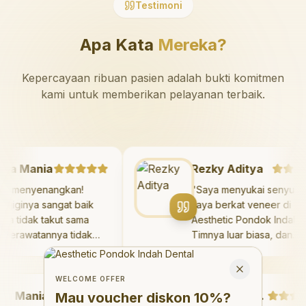
Testimoni
Apa Kata
Mereka?
Kepercayaan ribuan pasien adalah bukti komitmen
kami untuk memberikan pelayanan terbaik.
azaya Mania
Rezky Aditya
angat menyenangkan!
"
Saya menyukai seny
kter giginya sangat baik
saya berkat veneer d
n saya tidak takut sama
Aesthetic Pondok Ind
kali. Perawatannya tidak
Timnya luar biasa, da
kit, dan saya bisa bermain
hasilnya melebihi eks
Welcome Offer
 ruang bermain setelahnya.
saya. Saya tersenyum
Mau voucher diskon <strong>10%</strong>?
Close
ya suka pergi ke dokter
dengan percaya diri s
WELCOME OFFER
Mania
gi sekarang!
"
hari.
"
Debby Sahertian
Mau voucher diskon
10%
?