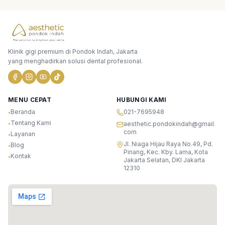
Klinik gigi premium di Pondok Indah, Jakarta
yang menghadirkan solusi dental profesional.
MENU CEPAT
HUBUNGI KAMI
Beranda
021-7695948
•
Tentang Kami
•
aesthetic.pondokindah@gmail.
com
Layanan
•
Jl. Niaga Hijau Raya No.49, Pd.
Blog
•
Pinang, Kec. Kby. Lama, Kota
Kontak
•
Jakarta Selatan, DKI Jakarta
12310