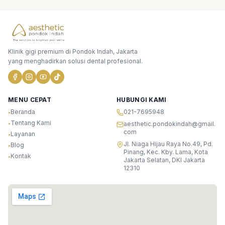
Klinik gigi premium di Pondok Indah, Jakarta
yang menghadirkan solusi dental profesional.
MENU CEPAT
HUBUNGI KAMI
Beranda
021-7695948
•
Tentang Kami
•
aesthetic.pondokindah@gmail.
com
Layanan
•
Jl. Niaga Hijau Raya No.49, Pd.
Blog
•
Pinang, Kec. Kby. Lama, Kota
Kontak
•
Jakarta Selatan, DKI Jakarta
12310