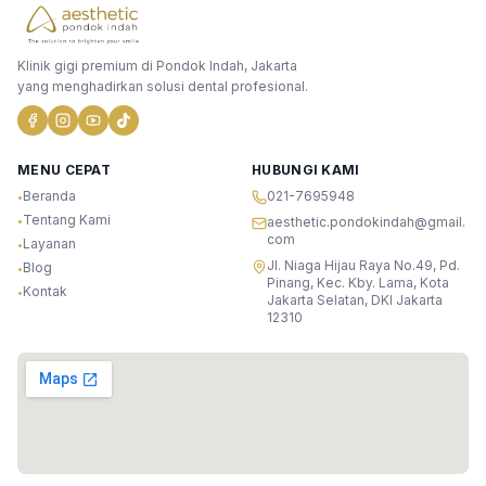
Klinik gigi premium di Pondok Indah, Jakarta
yang menghadirkan solusi dental profesional.
MENU CEPAT
HUBUNGI KAMI
Beranda
021-7695948
•
Tentang Kami
•
aesthetic.pondokindah@gmail.
com
Layanan
•
Jl. Niaga Hijau Raya No.49, Pd.
Blog
•
Pinang, Kec. Kby. Lama, Kota
Kontak
•
Jakarta Selatan, DKI Jakarta
12310