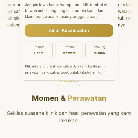
nyenangkan!
"
Aesthetic Pondok Indah
Jangan lewatkan kesempatan—klik tombol di
bawah untuk langsung chat admin kami dan
nya sangat baik
menawarkan perawatan gigi
klaim penawaran khusus pengguna baru.
dak takut sama
yang luar biasa untuk semua
awatannya tidak
orang. Dokter giginya
Ambil Kesempatan
saya bisa bermain
profesional, ramah, dan
rmain setelahnya.
meluangkan waktu untuk
ergi ke dokter
mengedukasi pasien tentang
Respon
Promo
Booking
ng!
"
kesehatan gigi dan mulut
Cepat
Member
Mudah
yang baik. Klinik ini terletak di
daerah yang strategis,
Klik sekarang untuk konsultasi dan kami bantu pilih
sehingga nyaman untuk
perawatan yang paling cocok untuk kebutuhanmu.
dikunjungi. Sangat
Galeri
direkomendasikan untuk
perawatan gigi yang nyaman
Momen &
Perawatan
dan berkualitas!
"
Sekilas suasana klinik dan hasil perawatan yang kami
lakukan.