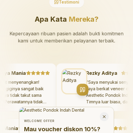
Testimoni
Apa Kata
Mereka?
Kepercayaan ribuan pasien adalah bukti komitmen
kami untuk memberikan pelayanan terbaik.
Mazaya Mania
Rezky Aditya
Sangat menyenangkan!
"
Saya menyukai sen
okter giginya sangat baik
saya berkat veneer 
an saya tidak takut sama
Aesthetic Pondok In
ekali. Perawatannya tidak
Timnya luar biasa, d
akit, dan saya bisa bermain
hasilnya melebihi ek
Welcome Offer
i ruang bermain setelahnya.
saya. Saya terseny
Mau voucher diskon <strong>10%</strong>?
Close
aya suka pergi ke dokter
dengan percaya diri
WELCOME OFFER
ania
igi sekarang!
"
hari.
Debby Sahertian
"
Mau voucher diskon
10%
?