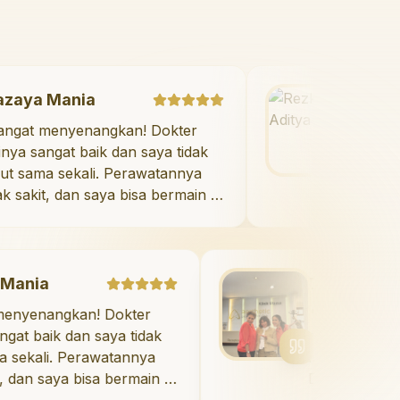
Mazaya Mania
"
Sangat menyenangkan! Dokter
giginya sangat baik dan saya tidak
takut sama sekali. Perawatannya
tidak sakit, dan saya bisa bermain di
ruang bermain setelahnya. Saya
suka pergi ke dokter gigi sekarang!
"
Debby Sahertian
gkan! Dokter
"
Aesthetic Pondok In
k dan saya tidak
menawarkan perawata
. Perawatannya
luar biasa untuk semu
ya bisa bermain di
Dokter giginya profes