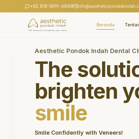
+62 819-9011-4949
info@aestheticpondokindah.
Beranda
Tenta
Aesthetic Pondok Indah Dental Cl
The soluti
brighten y
smile
Smile Confidently with Veneers!