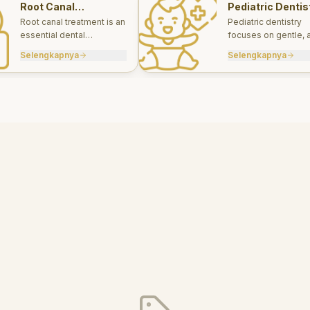
Root Canal
Pediatric Dentis
Treatments
Root canal treatment is an
Pediatric dentistry
essential dental
focuses on gentle, 
procedure designed to
appropriate dental 
Selengkapnya
Selengkapnya
save a tooth that has
for infants, children
been severely damaged
teens.
by infection or decay.