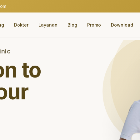
com
ng
Dokter
Layanan
Blog
Promo
Download
inic
on to
our