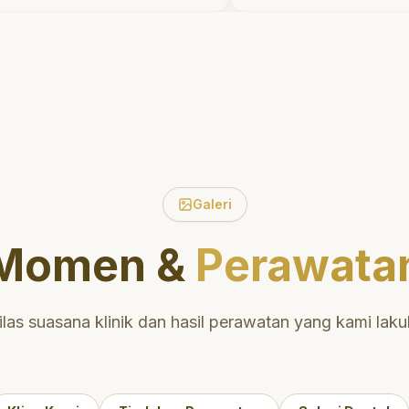
m dengan percaya
ruang bermain set
"
suka pergi ke dokt
Galeri
Momen &
Perawata
ilas suasana klinik dan hasil perawatan yang kami laku