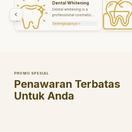
Dental Whitening
Dental whitening is a
professional cosmetic
treatment designed to
Selengkapnya
brighten your smile safely
and effectively.
PROMO SPESIAL
Penawaran Terbatas
Untuk Anda