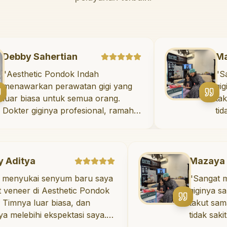
Debby Sahertian
"
Aesthetic Pondok Indah
menawarkan perawatan gigi yang
luar biasa untuk semua orang.
Dokter giginya profesional, ramah,
dan meluangkan waktu untuk
mengedukasi pasien tentang
kesehatan gigi dan mulut yang baik.
Klinik ini terletak di daerah yang
a
Mazaya Mania
strategis, sehingga nyaman untuk
i senyum baru saya
"
Sangat menyenan
dikunjungi. Sangat
di Aesthetic Pondok
giginya sangat bai
direkomendasikan untuk perawatan
luar biasa, dan
takut sama sekali
gigi yang nyaman dan berkualitas!
"
ihi ekspektasi saya.
tidak sakit, dan sa