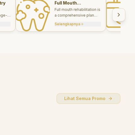
try
Full Mouth
Rehabilitations
Full mouth rehabilitation is
age-
a comprehensive plan
care
combining restorative and
Selengkapnya
, and
aesthetic treatments to
rebuild function, comfort,
and smile harmony.
Lihat Semua Promo