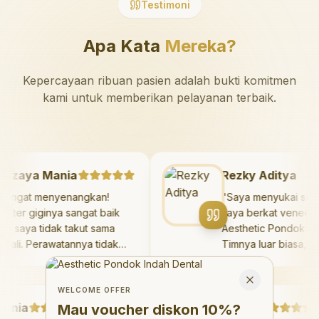
Testimoni
Apa Kata
Mereka?
Kepercayaan ribuan pasien adalah bukti komitmen
kami untuk memberikan pelayanan terbaik.
Mazaya Mania
Rezky Aditya
"
Sangat menyenangkan!
"
Saya menyukai 
Dokter giginya sangat baik
saya berkat vene
dan saya tidak takut sama
Aesthetic Pondok
sekali. Perawatannya tidak
Timnya luar bias
sakit, dan saya bisa bermain
hasilnya melebih
Welcome Offer
di ruang bermain setelahnya.
saya. Saya ters
Mau voucher diskon <strong>10%</strong>?
Close
Saya suka pergi ke dokter
dengan percaya d
WELCOME OFFER
ia
gigi sekarang!
"
Debby Sahertian
hari.
"
Mau voucher diskon
10%
?