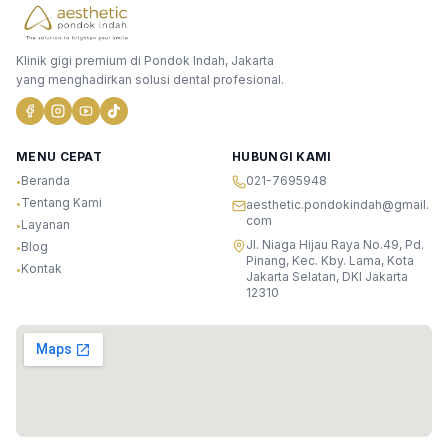
Klinik gigi premium di Pondok Indah, Jakarta
yang menghadirkan solusi dental profesional.
MENU CEPAT
HUBUNGI KAMI
Beranda
021-7695948
•
Tentang Kami
•
aesthetic.pondokindah@gmail.
com
Layanan
•
Jl. Niaga Hijau Raya No.49, Pd.
Blog
•
Pinang, Kec. Kby. Lama, Kota
Kontak
•
Jakarta Selatan, DKI Jakarta
12310