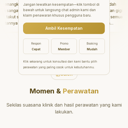
nangkan!
"
Aesthetic Pondok Indah
Jangan lewatkan kesempatan—klik tombol di
bawah untuk langsung chat admin kami dan
 sangat baik
menawarkan perawatan gigi
klaim penawaran khusus pengguna baru.
 takut sama
yang luar biasa untuk semua
tannya tidak
orang. Dokter giginya
Ambil Kesempatan
 bisa bermain
profesional, ramah, dan
in setelahnya.
meluangkan waktu untuk
i ke dokter
mengedukasi pasien tentang
Respon
Promo
Booking
kesehatan gigi dan mulut
Cepat
Member
Mudah
yang baik. Klinik ini terletak di
daerah yang strategis,
Klik sekarang untuk konsultasi dan kami bantu pilih
sehingga nyaman untuk
perawatan yang paling cocok untuk kebutuhanmu.
dikunjungi. Sangat
Galeri
direkomendasikan untuk
perawatan gigi yang nyaman
Momen &
Perawatan
dan berkualitas!
"
Sekilas suasana klinik dan hasil perawatan yang kami
lakukan.