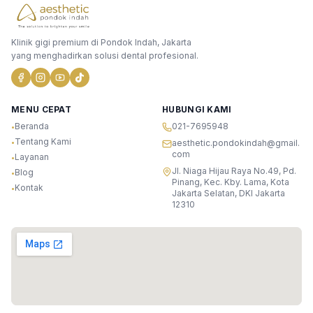
Klinik gigi premium di Pondok Indah, Jakarta
yang menghadirkan solusi dental profesional.
MENU CEPAT
HUBUNGI KAMI
Beranda
021-7695948
•
Tentang Kami
•
aesthetic.pondokindah@gmail.
com
Layanan
•
Jl. Niaga Hijau Raya No.49, Pd.
Blog
•
Pinang, Kec. Kby. Lama, Kota
Kontak
•
Jakarta Selatan, DKI Jakarta
12310