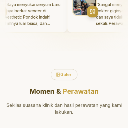
teknik perawatan dan
Saya menyukai senyum baru
"
Sangat menyenang
pembersihan gigi yang tepat.
aya berkat veneer di
Dokter giginya sang
Sangat direkomendasikan!
"
esthetic Pondok Indah!
dan saya tidak taku
imnya luar biasa, dan
sekali. Perawatannya
asilnya melebihi ekspektasi
sakit, dan saya bisa
aya. Saya tersenyum
di ruang bermain se
engan percaya diri setiap
Saya suka pergi ke 
ari.
"
gigi sekarang!
"
Galeri
Momen &
Perawatan
Sekilas suasana klinik dan hasil perawatan yang kami
lakukan.