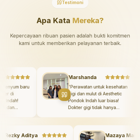
Testimoni
Apa Kata
Mereka?
Kepercayaan ribuan pasien adalah bukti komitmen
kami untuk memberikan pelayanan terbaik.
itya
Marshanda
ukai senyum baru
"
Perawatan untuk kesehatan
 veneer di
gigi dan mulut di Aesthetic
ondok Indah!
Pondok Indah luar biasa!
 biasa, dan
Dokter gigi tidak hanya
lebihi ekspektasi
memberikan perawatan yang
 tersenyum
tidak menyakitkan tetapi juga
aya diri setiap
meluangkan waktu untuk
Rezky Aditya
mengedukasi saya mengenai
Mazaya Mania