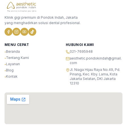
Klinik gigi premium di Pondok Indah, Jakarta
yang menghadirkan solusi dental profesional.
MENU CEPAT
HUBUNGI KAMI
Beranda
021-7695948
•
Tentang Kami
•
aesthetic.pondokindah@gmail.
com
Layanan
•
Jl. Niaga Hijau Raya No.49, Pd.
Blog
•
Pinang, Kec. Kby. Lama, Kota
Kontak
•
Jakarta Selatan, DKI Jakarta
12310