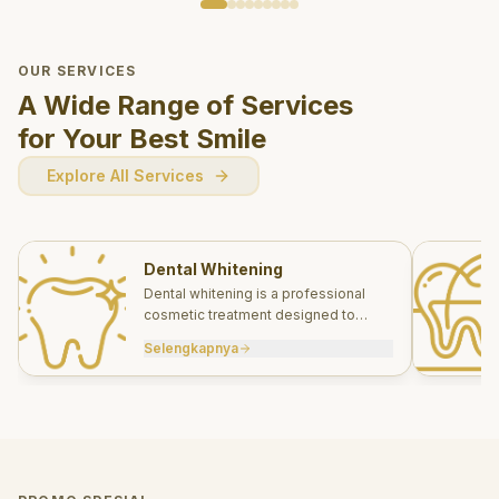
OUR SERVICES
A Wide Range of Services
for Your Best Smile
Explore All Services
Dental Whitening
Dental whitening is a professional
cosmetic treatment designed to
brighten your smile safely and
Selengkapnya
effectively.