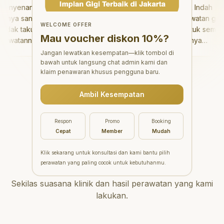
yenangkan!
"
Aesthetic Pondok Indah
ya sangat baik
menawarkan perawatan gigi
WELCOME OFFER
ak takut sama
yang luar biasa untuk semua
Mau voucher diskon
10%
?
watannya tidak
orang. Dokter giginya
aya bisa bermain
profesional, ramah, dan
Jangan lewatkan kesempatan—klik tombol di
main setelahnya.
meluangkan waktu untuk
bawah untuk langsung chat admin kami dan
klaim penawaran khusus pengguna baru.
rgi ke dokter
mengedukasi pasien tentang
g!
"
kesehatan gigi dan mulut
Ambil Kesempatan
yang baik. Klinik ini terletak di
daerah yang strategis,
sehingga nyaman untuk
Respon
Promo
Booking
dikunjungi. Sangat
Galeri
Cepat
Member
Mudah
direkomendasikan untuk
perawatan gigi yang nyaman
Klik sekarang untuk konsultasi dan kami bantu pilih
Momen &
Perawatan
dan berkualitas!
"
perawatan yang paling cocok untuk kebutuhanmu.
Sekilas suasana klinik dan hasil perawatan yang kami
lakukan.