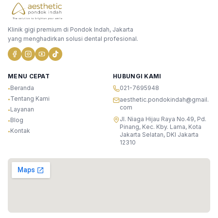
Klinik gigi premium di Pondok Indah, Jakarta
yang menghadirkan solusi dental profesional.
MENU CEPAT
HUBUNGI KAMI
Beranda
021-7695948
•
Tentang Kami
•
aesthetic.pondokindah@gmail.
com
Layanan
•
Jl. Niaga Hijau Raya No.49, Pd.
Blog
•
Pinang, Kec. Kby. Lama, Kota
Kontak
•
Jakarta Selatan, DKI Jakarta
12310