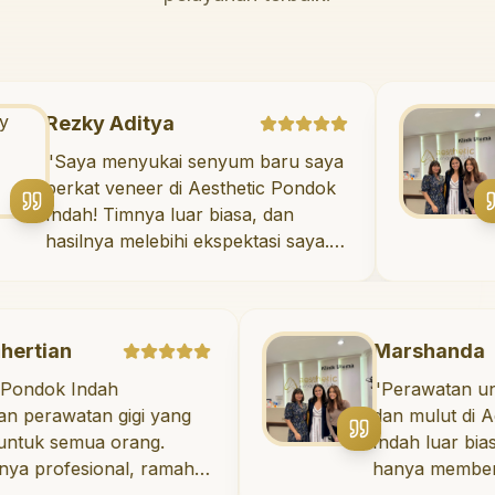
Rezky Aditya
"
Saya menyukai senyum baru saya
berkat veneer di Aesthetic Pondok
Indah! Timnya luar biasa, dan
hasilnya melebihi ekspektasi saya.
Saya tersenyum dengan percaya
diri setiap hari.
"
Marshanda
Indah
"
Perawatan untuk keseh
an gigi yang
dan mulut di Aesthetic
mua orang.
Indah luar biasa! Dokter 
esional, ramah,
hanya memberikan per