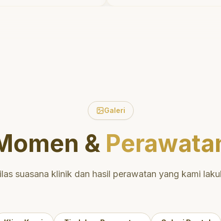
ktu untuk
tidak menyakitkan tetapi
 tentang
meluangkan waktu unt
mulut yang baik.
mengedukasi saya meng
i daerah yang
perawatan dan pembersi
 nyaman untuk
yang tepat. Sangat
direkomendasikan!
"
ntuk perawatan
n berkualitas!
"
Galeri
Momen &
Perawata
ilas suasana klinik dan hasil perawatan yang kami laku