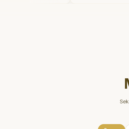
etelahnya. Saya
dan meluangkan wa
kter gigi sekarang!
"
mengedukasi pasien
kesehatan gigi dan 
Klinik ini terletak d
strategis, sehingga
dikunjungi. Sangat
direkomendasikan u
gigi yang nyaman da
Sek