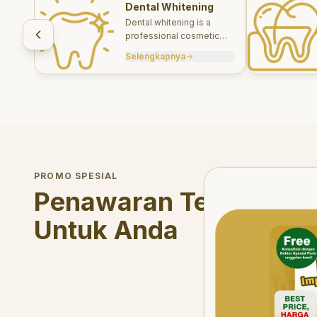
Dental Whitening
Dental whitening is a
professional cosmetic
treatment designed to
Selengkapnya
brighten your smile safely
and effectively.
Welcome Offer
PROMO SPESIAL
Mau voucher diskon <s
Penawaran Terbatas
Untuk Anda