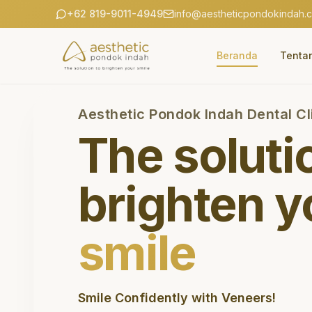
+62 819-9011-4949
info@aestheticpondokindah.
Beranda
Tenta
Aesthetic Pondok Indah Dental Cl
The soluti
brighten y
smile
Smile Confidently with Veneers!