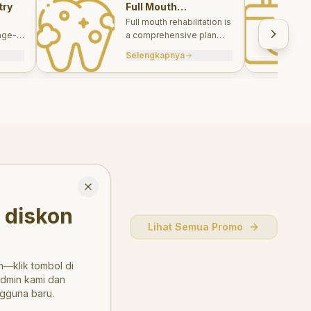
try
Full Mouth
Rehabilitations
Full mouth rehabilitation is
age-
a comprehensive plan
care
combining restorative and
Selengkapnya
, and
aesthetic treatments to
rebuild function, comfort,
and smile harmony.
Close
 diskon
Lihat Semua Promo
—klik tombol di
admin kami dan
gguna baru.