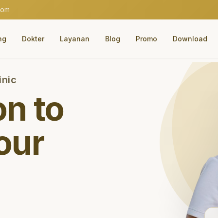
com
ng
Dokter
Layanan
Blog
Promo
Download
inic
on to
our