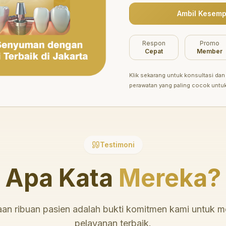
Ambil Kesemp
Belum ada promo tersedia saat ini.
Respon
Promo
Cepat
Member
Klik sekarang untuk konsultasi dan 
perawatan yang paling cocok untu
Testimoni
Apa Kata
Mereka?
an ribuan pasien adalah bukti komitmen kami untuk 
pelayanan terbaik.