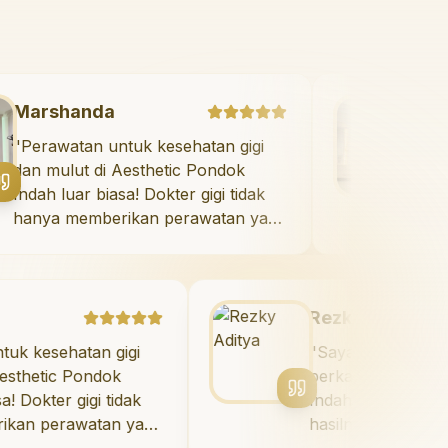
Marshanda
"
Perawatan untuk kesehatan gigi
dan mulut di Aesthetic Pondok
Indah luar biasa! Dokter gigi tidak
hanya memberikan perawatan yang
tidak menyakitkan tetapi juga
meluangkan waktu untuk
mengedukasi saya mengenai teknik
perawatan dan pembersihan gigi
Rezky Aditya
yang tepat. Sangat
atan gigi
"
Saya menyukai senyum ba
direkomendasikan!
"
 Pondok
berkat veneer di Aesthetic
gigi tidak
Indah! Timnya luar biasa, d
awatan yang
hasilnya melebihi ekspektas