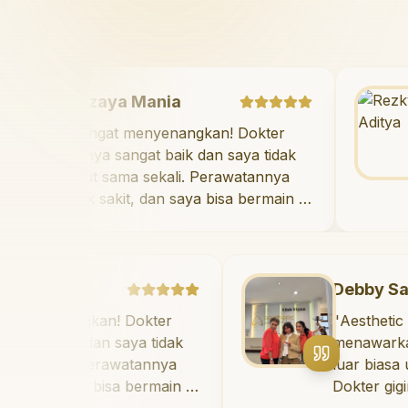
Mazaya Mania
"
Sangat menyenangkan! Dokter
giginya sangat baik dan saya tidak
takut sama sekali. Perawatannya
tidak sakit, dan saya bisa bermain di
ruang bermain setelahnya. Saya
suka pergi ke dokter gigi sekarang!
"
a
Debby Sahertian
angkan! Dokter
"
Aesthetic Pondok 
aik dan saya tidak
menawarkan perawat
li. Perawatannya
luar biasa untuk se
saya bisa bermain di
Dokter giginya prof