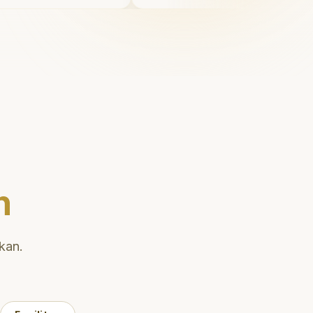
 juga
Saya tersenyum dengan pe
uk
diri setiap hari.
"
enai teknik
han gigi
n
kan.