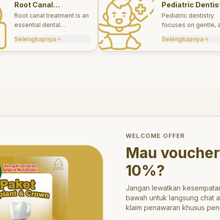
Root Canal
Pediatric Dentis
Treatments
Root canal treatment is an
Pediatric dentistry
essential dental
focuses on gentle, 
procedure designed to
appropriate dental 
Selengkapnya
Selengkapnya
save a tooth that has
for infants, children
been severely damaged
teens.
by infection or decay.
trong>10%</strong>?
WELCOME OFFER
Mau voucher
10%
?
Jangan lewatkan kesempatan
bawah untuk langsung chat 
klaim penawaran khusus pen